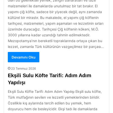
olan bu geleneksel yemek, zengin baharatları ve taze
malzemeleri ile damaklarda unutulmaz bir tat bırakır. El
yapımı çiğ köfte, sadece bir yiyecek değil, aynı zamanda
kültürel bir mirastır. Bu makalede, el yapımı çiğ köftenin
tarihçesi, malzemeleri, yapım aşamaları ve lezzetinin sırları
üzerinde duracağız. Tarihçesi Çiğ köftenin kökeni, M.Ö.
3000 yıllarına kadar uzandığı tahmin edilmektedir.
Mezopotamya’nın bereketli topraklarında ortaya çıkan bu
lezzet, zamanla Türk kültürünün vazgeçilmez bir parçası…
Devamını Oku
23 Temmuz 2026
Ekşili Sulu Köfte Tarifi: Adım Adım
Yapılışı
Ekşili Sulu Köfte Tarifi: Adım Adım Yapılışı Ekşili sulu köfte,
Türk mutfağının sevilen ve lezzetli yemeklerinden biridir.
Özellikle kış aylarında tercih edilen bu yemek, hem
doyurucu hem de besleyicidir. Ekşi tadı ile damaklarda