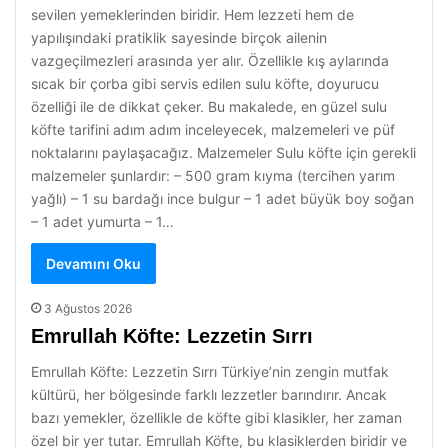
sevilen yemeklerinden biridir. Hem lezzeti hem de
yapılışındaki pratiklik sayesinde birçok ailenin
vazgeçilmezleri arasında yer alır. Özellikle kış aylarında
sıcak bir çorba gibi servis edilen sulu köfte, doyurucu
özelliği ile de dikkat çeker. Bu makalede, en güzel sulu
köfte tarifini adım adım inceleyecek, malzemeleri ve püf
noktalarını paylaşacağız. Malzemeler Sulu köfte için gerekli
malzemeler şunlardır: – 500 gram kıyma (tercihen yarım
yağlı) – 1 su bardağı ince bulgur – 1 adet büyük boy soğan
– 1 adet yumurta – 1…
Devamını Oku
3 Ağustos 2026
Emrullah Köfte: Lezzetin Sırrı
Emrullah Köfte: Lezzetin Sırrı Türkiye’nin zengin mutfak
kültürü, her bölgesinde farklı lezzetler barındırır. Ancak
bazı yemekler, özellikle de köfte gibi klasikler, her zaman
özel bir yer tutar. Emrullah Köfte, bu klasiklerden biridir ve