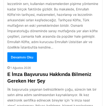
lezzetinin sırrı, kullanılan malzemelerden pişirme yöntemine
kadar birçok faktörde gizlidir. Bu makalede, Emrullah
Köfte’nin tarihçesi, malzemeleri, hazırlanışı ve lezzetinin
arkasındaki sırları keşfedeceğiz. Tarihçesi Köfte, Türk
mutfağının en eski yemeklerinden biridir. Osmanlı
İmparatorluğu döneminde saray mutfağında yer alan köfte
çeşitleri, zamanla halk arasında da popüler hale gelmiştir.
Emrullah Köfte, adını kurucusu Emrullah Usta’dan alır ve
özellikle İstanbul’da kendine…
Devamını Oku
1 Ağustos 2026
E İmza Başvurusu Hakkında Bilmeniz
Gereken Her Şey
İlk başvuruda yaşanan belirsizliklerin çoğu, sürecin tek bir
satın alma adımı sanılmasından kaynaklanıyor. Ilk kez
elektronik sertifika edinecek bireyler için “e imza nasıl
alınır” araştırması; ihtiyaç belirleme, hizmet karşılaştırma,