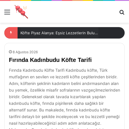
Menü
Ar
Köfte Piyaz Alanya: Eşsiz Lezzetlerin Buluşma Noktası
8 Ağustos 2026
Fırında Kadınbudu Köfte Tarifi
Fırında Kadınbudu Köfte Tarifi Kadınbudu köfte, Türk
mutfağının en sevilen ve lezzetli köfte çeşitlerinden biridir.
Adını, köftenin şeklinin kadınların belini andırmasından alan
bu yemek, özellikle misafir sofralarının vazgeçilmezlerinden
biridir. Geleneksel olarak tavada kızartılarak yapılan
kadınbudu köfte, fırında pişirilerek daha sağlıklı bir
alternatif sunar. Bu makalede, fırında kadınbudu köfte
tarifini detaylı bir şekilde inceleyecek ve bu lezzetli yemeği
nasıl hazırlayabileceğinizi adım adım anlatacağız.