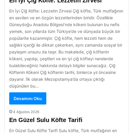
En İyi Çiğ Köfte: Lezzetin Zirvesi
En İyi Çiğ Köfte: Lezzetin Zirvesi Çiğ köfte, Türk mutfağının
en sevilen ve en özgün lezzetlerinden biridir. Özellikle
Güneydoğu Anadolu Bölgesi’nde kökeni bulunan bu nefis
yemek, son yıllarda tüm Türkiye’de ve dünyada büyük bir
popülarite kazanmıştır. Çiğ köfte, hem lezzeti hem de
sağlıklı içeriği ile dikkat çekerken, aynı zamanda sosyal bir
paylaşım unsuru da taşır. Bu makalede, çiğ köftenin
kökeni, yapılışı, çeşitleri ve en iyi çiğ köfteyi nerelerde
bulabileceğiniz hakkında detaylı bilgiler sunacağız. Çiğ
Köftenin Kökeni Çiğ köftenin tarihi, binlerce yıl öncesine
dayanır. İlk olarak Mezopotamya’da ortaya çıktığı
düşünülen bu…
Devamını Oku
4 Ağustos 2026
En Güzel Sulu Köfte Tarifi
En Güzel Sulu Köfte Tarifi Sulu köfte, Türk mutfağının en