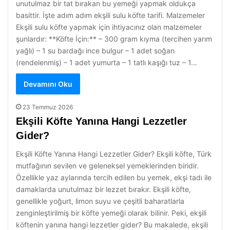
unutulmaz bir tat bırakan bu yemeği yapmak oldukça
basittir. İşte adım adım ekşili sulu köfte tarifi. Malzemeler
Ekşili sulu köfte yapmak için ihtiyacınız olan malzemeler
şunlardır: **Köfte İçin:** – 300 gram kıyma (tercihen yarım
yağlı) – 1 su bardağı ince bulgur – 1 adet soğan
(rendelenmiş) – 1 adet yumurta – 1 tatlı kaşığı tuz – 1…
Devamını Oku
23 Temmuz 2026
Ekşili Köfte Yanına Hangi Lezzetler
Gider?
Ekşili Köfte Yanına Hangi Lezzetler Gider? Ekşili köfte, Türk
mutfağının sevilen ve geleneksel yemeklerinden biridir.
Özellikle yaz aylarında tercih edilen bu yemek, ekşi tadı ile
damaklarda unutulmaz bir lezzet bırakır. Ekşili köfte,
genellikle yoğurt, limon suyu ve çeşitli baharatlarla
zenginleştirilmiş bir köfte yemeği olarak bilinir. Peki, ekşili
köftenin yanına hangi lezzetler gider? Bu makalede, ekşili