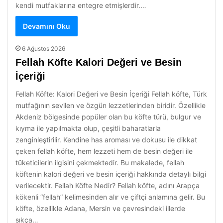
kendi mutfaklarına entegre etmişlerdir.…
Devamını Oku
6 Ağustos 2026
Fellah Köfte Kalori Değeri ve Besin
İçeriği
Fellah Köfte: Kalori Değeri ve Besin İçeriği Fellah köfte, Türk
mutfağının sevilen ve özgün lezzetlerinden biridir. Özellikle
Akdeniz bölgesinde popüler olan bu köfte türü, bulgur ve
kıyma ile yapılmakta olup, çeşitli baharatlarla
zenginleştirilir. Kendine has aroması ve dokusu ile dikkat
çeken fellah köfte, hem lezzeti hem de besin değeri ile
tüketicilerin ilgisini çekmektedir. Bu makalede, fellah
köftenin kalori değeri ve besin içeriği hakkında detaylı bilgi
verilecektir. Fellah Köfte Nedir? Fellah köfte, adını Arapça
kökenli “fellah” kelimesinden alır ve çiftçi anlamına gelir. Bu
köfte, özellikle Adana, Mersin ve çevresindeki illerde
sıkça…