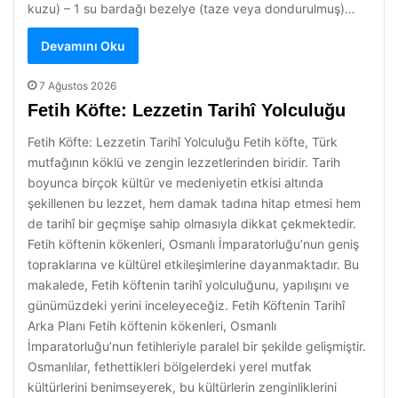
kuzu) – 1 su bardağı bezelye (taze veya dondurulmuş)…
Devamını Oku
7 Ağustos 2026
Fetih Köfte: Lezzetin Tarihî Yolculuğu
Fetih Köfte: Lezzetin Tarihî Yolculuğu Fetih köfte, Türk
mutfağının köklü ve zengin lezzetlerinden biridir. Tarih
boyunca birçok kültür ve medeniyetin etkisi altında
şekillenen bu lezzet, hem damak tadına hitap etmesi hem
de tarihî bir geçmişe sahip olmasıyla dikkat çekmektedir.
Fetih köftenin kökenleri, Osmanlı İmparatorluğu’nun geniş
topraklarına ve kültürel etkileşimlerine dayanmaktadır. Bu
makalede, Fetih köftenin tarihî yolculuğunu, yapılışını ve
günümüzdeki yerini inceleyeceğiz. Fetih Köftenin Tarihî
Arka Planı Fetih köftenin kökenleri, Osmanlı
İmparatorluğu’nun fetihleriyle paralel bir şekilde gelişmiştir.
Osmanlılar, fethettikleri bölgelerdeki yerel mutfak
kültürlerini benimseyerek, bu kültürlerin zenginliklerini