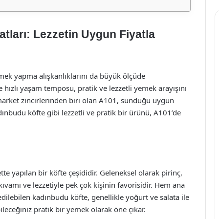
tları: Lezzetin Uygun Fiyatla
mek yapma alışkanlıklarını da büyük ölçüde
ve hızlı yaşam temposu, pratik ve lezzetli yemek arayışını
 market zincirlerinden biri olan A101, sunduğu uygun
adınbudu köfte gibi lezzetli ve pratik bir ürünü, A101’de
e yapılan bir köfte çeşididir. Geleneksel olarak pirinç,
kıvamı ve lezzetiyle pek çok kişinin favorisidir. Hem ana
dilebilen kadınbudu köfte, genellikle yoğurt ve salata ile
bileceğiniz pratik bir yemek olarak öne çıkar.