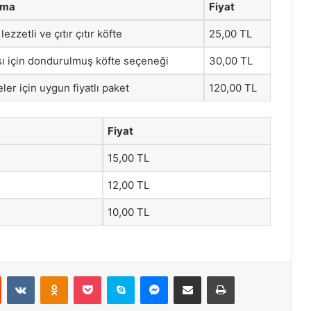
ama
Fiyat
 lezzetli ve çıtır çıtır köfte
25,00 TL
ı için dondurulmuş köfte seçeneği
30,00 TL
ler için uygun fiyatlı paket
120,00 TL
Fiyat
15,00 TL
12,00 TL
10,00 TL
st
Reddit
VKontakte
Odnoklassniki
Pocket
Skype
Messenger
E-Posta ile paylaş
Yazdır