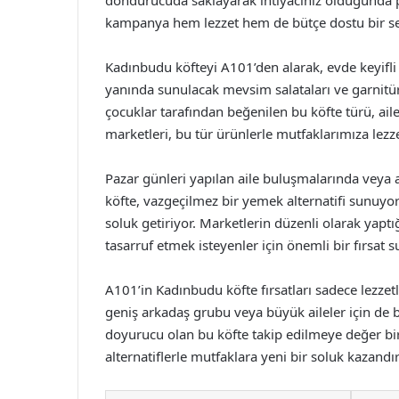
dondurucuda saklayarak ihtiyacınız olduğunda prat
kampanya hem lezzet hem de bütçe dostu bir se
Kadınbudu köfteyi A101’den alarak, evde keyi
yanında sunulacak mevsim salataları ve garnitürle
çocuklar tarafından beğenilen bu köfte türü, ai
marketleri, bu tür ürünlerle mutfaklarımıza lez
Pazar günleri yapılan aile buluşmalarında vey
köfte, vazgeçilmez bir yemek alternatifi sunuyor. 
soluk getiriyor. Marketlerin düzenli olarak yapt
tasarruf etmek isteyenler için önemli bir fırsat 
A101’in Kadınbudu köfte fırsatları sadece lezzet
geniş arkadaş grubu veya büyük aileler için de 
doyurucu olan bu köfte takip edilmeye değer bir f
alternatiflerle mutfaklara yeni bir soluk kazan