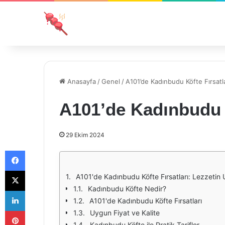
Anasayfa
/
Genel
/
A101’de Kadınbudu Köfte Fırsatla
A101’de Kadınbudu K
29 Ekim 2024
Facebook
X
A101'de Kadınbudu Köfte Fırsatları: Lezzetin
Kadınbudu Köfte Nedir?
LinkedIn
A101'de Kadınbudu Köfte Fırsatları
Pinterest
Uygun Fiyat ve Kalite
Kadınbudu Köfte ile Pratik Tarifler