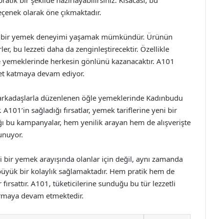
ik bir şekilde hazırlayabilirsiniz. Kısacası, bu
çenek olarak öne çıkmaktadır.
fli bir yemek deneyimi yaşamak mümkündür. Ürünün
r, bu lezzeti daha da zenginleştirecektir. Özellikle
le yemeklerinde herkesin gönlünü kazanacaktır. A101
zet katmaya devam ediyor.
a arkadaşlarla düzenlenen öğle yemeklerinde Kadınbudu
A101’in sağladığı fırsatlar, yemek tariflerine yeni bir
ığı bu kampanyalar, hem yenilik arayan hem de alışverişte
sunuyor.
li bir yemek arayışında olanlar için değil, aynı zamanda
büyük bir kolaylık sağlamaktadır. Hem pratik hem de
ırsattır. A101, tüketicilerine sunduğu bu tür lezzetli
dırmaya devam etmektedir.