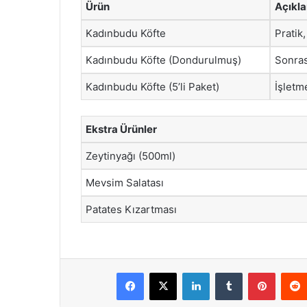
Ürün
Açıkl
Kadınbudu Köfte
Pratik,
Kadınbudu Köfte (Dondurulmuş)
Sonras
Kadınbudu Köfte (5’li Paket)
İşletme
Ekstra Ürünler
Zeytinyağı (500ml)
Mevsim Salatası
Patates Kızartması
Facebook
X
LinkedIn
Tumblr
Pintere