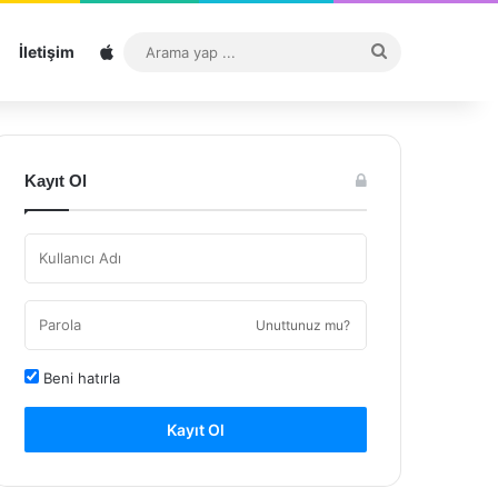
Sitemap
Arama
İletişim
yap
...
Kayıt Ol
Unuttunuz mu?
Beni hatırla
Kayıt Ol