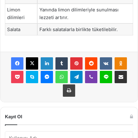
Limon
Yanında limon dilimleriyle sunulması
dilimleri
lezzeti artırır.
Salata
Farklı salatalarla birlikte tüketilebilir.
Facebook
X
LinkedIn
Tumblr
Pinterest
Reddit
VKontakte
Odnok
Pocket
Skype
Messenger
WhatsApp
Telegram
Viber
Line
E-Posta ile payla
Yazdır
Kayıt Ol