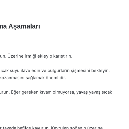
ama Aşamaları
n. Üzerine irmiği ekleyip karıştırın.
ıcak suyu ilave edin ve bulgurların şişmesini bekleyin.
 kazanmasını sağlamak önemlidir.
oğurun. Eğer gereken kıvam olmuyorsa, yavaş yavaş sıcak
ir tavada hafifçe kavurun. Kavrulan soğanın üzerine