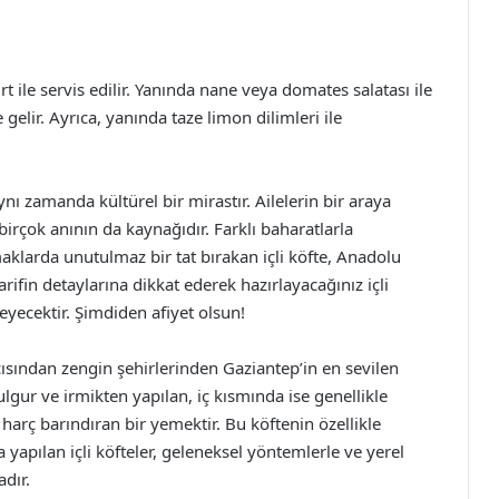
t ile servis edilir. Yanında nane veya domates salatası ile
gelir. Ayrıca, yanında taze limon dilimleri ile
ynı zamanda kültürel bir mirastır. Ailelerin bir araya
 birçok anının da kaynağıdır. Farklı baharatlarla
aklarda unutulmaz bir tat bırakan içli köfte, Anadolu
rifin detaylarına dikkat ederek hazırlayacağınız içli
leyecektir. Şimdiden afiyet olsun!
çısından zengin şehirlerinden Gaziantep’in en sevilen
bulgur ve irmikten yapılan, iç kısmında ise genellikle
harç barındıran bir yemektir. Bu köftenin özellikle
yapılan içli köfteler, geleneksel yöntemlerle ve yerel
dır.