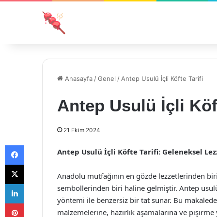
Anasayfa
/
Genel
/
Antep Usulü İçli Köfte Tarifi
Antep Usulü İçli Köft
21 Ekim 2024
Facebook
Antep Usulü İçli Köfte Tarifi: Geleneksel Lezz
X
Anadolu mutfağının en gözde lezzetlerinden biri 
LinkedIn
sembollerinden biri haline gelmiştir. Antep usulü
yöntemi ile benzersiz bir tat sunar. Bu makalede
Pinterest
malzemelerine, hazırlık aşamalarına ve pişirme 