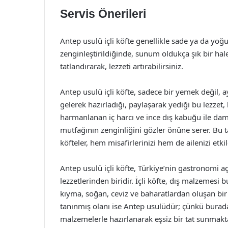
Servis Önerileri
Antep usulü içli köfte genellikle sade ya da yoğur
zenginleştirildiğinde, sunum oldukça şık bir hale 
tatlandırarak, lezzeti artırabilirsiniz.
Antep usulü içli köfte, sadece bir yemek değil, a
gelerek hazırladığı, paylaşarak yediği bu lezzet,
harmanlanan iç harcı ve ince dış kabuğu ile dam
mutfağının zenginliğini gözler önüne serer. Bu ta
köfteler, hem misafirlerinizi hem de ailenizi etki
Antep usulü içli köfte, Türkiye’nin gastronomi a
lezzetlerinden biridir. İçli köfte, dış malzemesi 
kıyma, soğan, ceviz ve baharatlardan oluşan bir 
tanınmış olanı ise Antep usulüdür; çünkü burada 
malzemelerle hazırlanarak eşsiz bir tat sunmakta