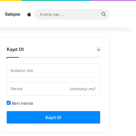
Sitemap
Arama
İletişim
yap
...
Kayıt Ol
Unuttunuz mu?
Beni hatırla
Kayıt Ol