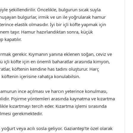
le şekillendirilir. Öncelikle, bulgurun sıcak suyla
muşayan bulgurlar, irmik ve un ile yoğrularak hamur
terince elastik olmasıdır. İyi bir içli köfte yapmak için
em taşır. Hamur hazırlandıktan sonra, küçük
 kapatılır.
vurmak gerekir. Kıymanın yanına eklenen soğan, ceviz ve
lü içli köfte için en önemli baharatlar arasında kimyon,
tlar, köftenin kendine has tadını oluşturur. Harç
köftenin içerisine rahatça konulabilsin.
. Hamurun ince açılması ve harcın yeterince konulması,
lidir. Pişirme yöntemleri arasında kaynatma ve kızartma
llikle kızartmayı tercih eder. Kızartma işlemi sırasında
rilmesi gerekmektedir.
 yoğurt veya acılı sosla geliyor. Gaziantep’te özel olarak