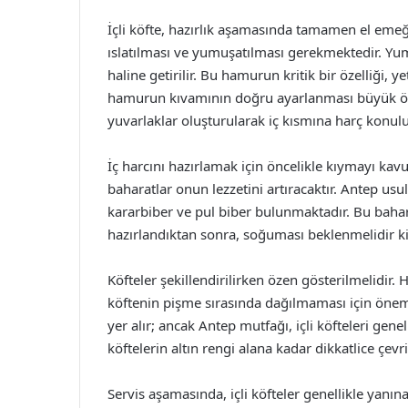
İçli köfte, hazırlık aşamasında tamamen el emeğiy
ıslatılması ve yumuşatılması gerekmektedir. Yu
haline getirilir. Bu hamurun kritik bir özelliği, ye
hamurun kıvamının doğru ayarlanması büyük ön
yuvarlaklar oluşturularak iç kısmına harç konulup
İç harcını hazırlamak için öncelikle kıymayı ka
baharatlar onun lezzetini artıracaktır. Antep usu
kararbiber ve pul biber bulunmaktadır. Bu bahara
hazırlandıktan sonra, soğuması beklenmelidir ki 
Köfteler şekillendirilirken özen gösterilmelidir
köftenin pişme sırasında dağılmaması için önem
yer alır; ancak Antep mutfağı, içli köfteleri gene
köftelerin altın rengi alana kadar dikkatlice çev
Servis aşamasında, içli köfteler genellikle yanına