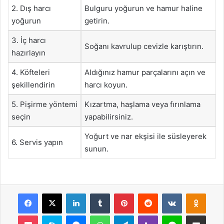
2. Dış harcı
Bulguru yoğurun ve hamur haline
yoğurun
getirin.
3. İç harcı
Soğanı kavrulup cevizle karıştırın.
hazırlayın
4. Köfteleri
Aldığınız hamur parçalarını açın ve
şekillendirin
harcı koyun.
5. Pişirme yöntemi
Kızartma, haşlama veya fırınlama
seçin
yapabilirsiniz.
Yoğurt ve nar ekşisi ile süsleyerek
6. Servis yapın
sunun.
Facebook
X
LinkedIn
Tumblr
Pinterest
Reddit
VKontakte
Odnok
Pocket
Skype
Messenger
WhatsApp
Telegram
Viber
Line
E-Posta ile payla