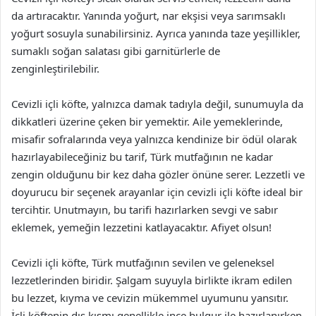
da artıracaktır. Yanında yoğurt, nar ekşisi veya sarımsaklı
yoğurt sosuyla sunabilirsiniz. Ayrıca yanında taze yeşillikler,
sumaklı soğan salatası gibi garnitürlerle de
zenginleştirilebilir.
Cevizli içli köfte, yalnızca damak tadıyla değil, sunumuyla da
dikkatleri üzerine çeken bir yemektir. Aile yemeklerinde,
misafir sofralarında veya yalnızca kendinize bir ödül olarak
hazırlayabileceğiniz bu tarif, Türk mutfağının ne kadar
zengin olduğunu bir kez daha gözler önüne serer. Lezzetli ve
doyurucu bir seçenek arayanlar için cevizli içli köfte ideal bir
tercihtir. Unutmayın, bu tarifi hazırlarken sevgi ve sabır
eklemek, yemeğin lezzetini katlayacaktır. Afiyet olsun!
Cevizli içli köfte, Türk mutfağının sevilen ve geleneksel
lezzetlerinden biridir. Şalgam suyuyla birlikte ikram edilen
bu lezzet, kıyma ve cevizin mükemmel uyumunu yansıtır.
İçli köftenin dış kısmı genellikle ince bulgur ile hazırlanırken,