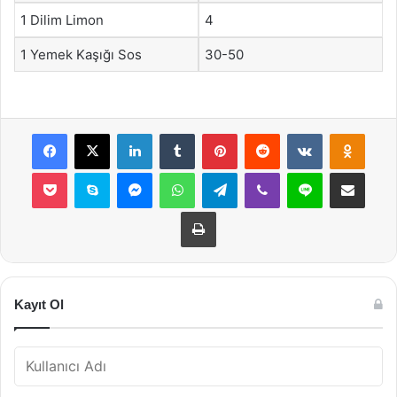
1 Dilim Limon
4
1 Yemek Kaşığı Sos
30-50
Facebook
X
LinkedIn
Tumblr
Pinterest
Reddit
VKontakte
Odnok
Pocket
Skype
Messenger
WhatsApp
Telegram
Viber
Line
E-Posta ile payla
Yazdır
Kayıt Ol