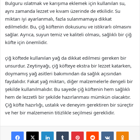
Bulguru ıslatmak ve karışıma eklemek için kullanılan su,
aynı zamanda lezzet ve kıvam üzerinde de etkilidir. Su
miktarı iyi ayarlanmalı, fazla sulanmamaya dikkat
edilmelidir. Bu, çiğ köftenin dokusunu ve istikrarlı olmasını
sağlar. Ayrıca, suyun temiz ve kaliteli olması, sağlıklı bir çiğ
köfte için önemlidir.
çiğ köftede kullanılan yağ da dikkat edilmesi gereken bir
unsurdur. Zeytinyağı, çiğ köfteye ekstra bir lezzet katarken,
doymamış yağ asitleri bakımından da sağlık açısından
faydalıdır. Fakat yağ miktarı, diğer malzemelerle dengeli bir
şekilde kullanılmalıdır. Bu sayede çiğ köftenin hem sağlıklı
hem de lezzetli bir şekilde hazırlanması mümkün olacaktır.
Çiğ köfte hazırlığı, ustalık ve deneyim gerektiren bir süreçtir
ve her bir malzemenin titizlikle seçilmesi gereklidir.
Facebook
X
LinkedIn
Tumblr
Pinterest
Reddit
VKontakte
Odnok