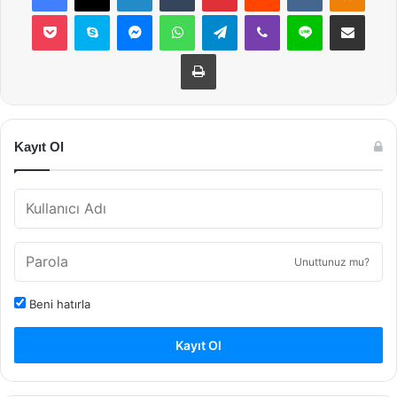
Pocket
Skype
Messenger
WhatsApp
Telegram
Viber
Line
E-Posta ile payla
Yazdır
Kayıt Ol
Unuttunuz mu?
Beni hatırla
Kayıt Ol