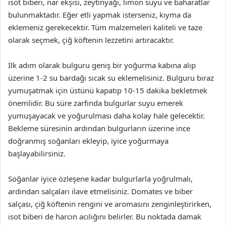
isot biberi, nar ekşisi, zeytinyağı, limon suyu ve baharatlar
bulunmaktadır. Eğer etli yapmak isterseniz, kıyma da
eklemeniz gerekecektir. Tüm malzemeleri kaliteli ve taze
olarak seçmek, çiğ köftenin lezzetini artıracaktır.
İlk adım olarak bulguru geniş bir yoğurma kabına alıp
üzerine 1-2 su bardağı sıcak su eklemelisiniz. Bulguru biraz
yumuşatmak için üstünü kapatıp 10-15 dakika bekletmek
önemlidir. Bu süre zarfında bulgurlar suyu emerek
yumuşayacak ve yoğurulması daha kolay hale gelecektir.
Bekleme süresinin ardından bulgurların üzerine ince
doğranmış soğanları ekleyip, iyice yoğurmaya
başlayabilirsiniz.
Soğanlar iyice özleşene kadar bulgurlarla yoğrulmalı,
ardından salçaları ilave etmelisiniz. Domates ve biber
salçası, çiğ köftenin rengini ve aromasını zenginleştirirken,
isot biberi de harcın acılığını belirler. Bu noktada damak