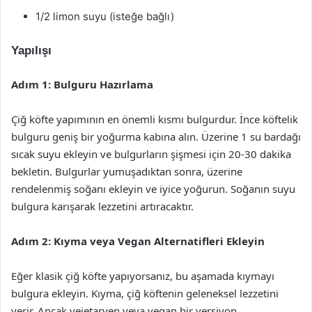
1/2 limon suyu (isteğe bağlı)
Yapılışı
Adım 1: Bulguru Hazırlama
Çiğ köfte yapımının en önemli kısmı bulgurdur. İnce köftelik
bulguru geniş bir yoğurma kabına alın. Üzerine 1 su bardağı
sıcak suyu ekleyin ve bulgurların şişmesi için 20-30 dakika
bekletin. Bulgurlar yumuşadıktan sonra, üzerine
rendelenmiş soğanı ekleyin ve iyice yoğurun. Soğanın suyu
bulgura karışarak lezzetini artıracaktır.
Adım 2: Kıyma veya Vegan Alternatifleri Ekleyin
Eğer klasik çiğ köfte yapıyorsanız, bu aşamada kıymayı
bulgura ekleyin. Kıyma, çiğ köftenin geleneksel lezzetini
verir. Ancak vejetaryen veya vegan bir versiyon