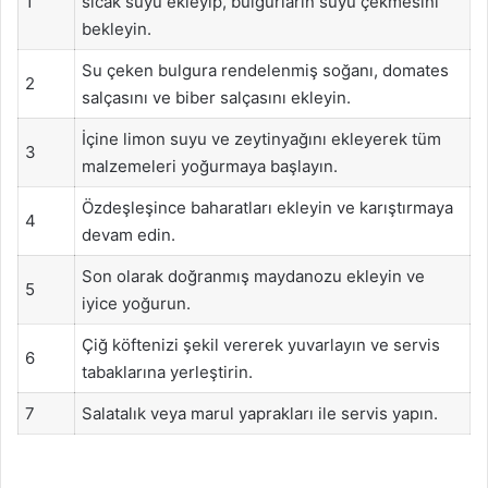
1
sıcak suyu ekleyip, bulgurların suyu çekmesini
bekleyin.
Su çeken bulgura rendelenmiş soğanı, domates
2
salçasını ve biber salçasını ekleyin.
İçine limon suyu ve zeytinyağını ekleyerek tüm
3
malzemeleri yoğurmaya başlayın.
Özdeşleşince baharatları ekleyin ve karıştırmaya
4
devam edin.
Son olarak doğranmış maydanozu ekleyin ve
5
iyice yoğurun.
Çiğ köftenizi şekil vererek yuvarlayın ve servis
6
tabaklarına yerleştirin.
7
Salatalık veya marul yaprakları ile servis yapın.