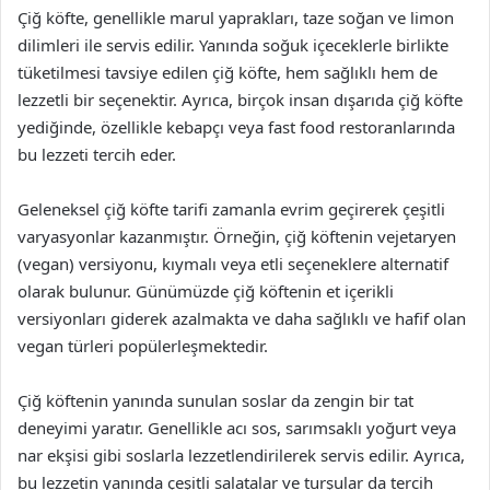
Çiğ köfte, genellikle marul yaprakları, taze soğan ve limon
dilimleri ile servis edilir. Yanında soğuk içeceklerle birlikte
tüketilmesi tavsiye edilen çiğ köfte, hem sağlıklı hem de
lezzetli bir seçenektir. Ayrıca, birçok insan dışarıda çiğ köfte
yediğinde, özellikle kebapçı veya fast food restoranlarında
bu lezzeti tercih eder.
Geleneksel çiğ köfte tarifi zamanla evrim geçirerek çeşitli
varyasyonlar kazanmıştır. Örneğin, çiğ köftenin vejetaryen
(vegan) versiyonu, kıymalı veya etli seçeneklere alternatif
olarak bulunur. Günümüzde çiğ köftenin et içerikli
versiyonları giderek azalmakta ve daha sağlıklı ve hafif olan
vegan türleri popülerleşmektedir.
Çiğ köftenin yanında sunulan soslar da zengin bir tat
deneyimi yaratır. Genellikle acı sos, sarımsaklı yoğurt veya
nar ekşisi gibi soslarla lezzetlendirilerek servis edilir. Ayrıca,
bu lezzetin yanında çeşitli salatalar ve turşular da tercih