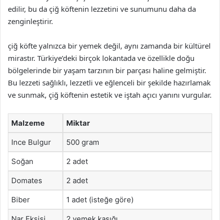
edilir, bu da çiğ köftenin lezzetini ve sunumunu daha da
zenginleştirir.
çiğ köfte yalnızca bir yemek değil, aynı zamanda bir kültürel
mirastır. Türkiye’deki birçok lokantada ve özellikle doğu
bölgelerinde bir yaşam tarzının bir parçası haline gelmiştir.
Bu lezzeti sağlıklı, lezzetli ve eğlenceli bir şekilde hazırlamak
ve sunmak, çiğ köftenin estetik ve iştah açıcı yanını vurgular.
Malzeme
Miktar
Ince Bulgur
500 gram
Soğan
2 adet
Domates
2 adet
Biber
1 adet (isteğe göre)
Nar Ekşisi
2 yemek kaşığı