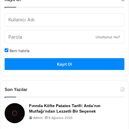
Unuttunuz mu?
Beni hatırla
Kayıt Ol
Son Yazılar
Fırında Köfte Patates Tarifi: Arda’nın
Mutfağı’ndan Lezzetli Bir Seçenek
Admin
9 Ağustos 2026