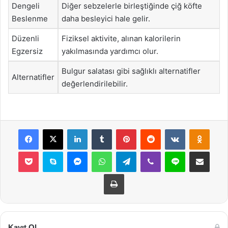
Dengeli
Diğer sebzelerle birleştiğinde çiğ köfte
Beslenme
daha besleyici hale gelir.
Düzenli
Fiziksel aktivite, alınan kalorilerin
Egzersiz
yakılmasında yardımcı olur.
Bulgur salatası gibi sağlıklı alternatifler
Alternatifler
değerlendirilebilir.
Facebook
X
LinkedIn
Tumblr
Pinterest
Reddit
VKontakte
Odnok
Pocket
Skype
Messenger
WhatsApp
Telegram
Viber
Line
E-Posta ile payla
Yazdır
Kayıt Ol