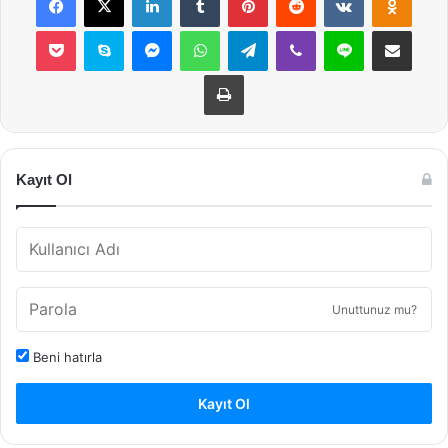
Pocket
Skype
Messenger
WhatsApp
Telegram
Viber
Line
E-Posta ile payla
Yazdır
Kayıt Ol
Unuttunuz mu?
Beni hatırla
Kayıt Ol