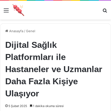
Menü
Ar
Anasayfa
/
Genel
Dijital Sağlık
Platformları ile
Hastaneler ve Uzmanlar
Daha Fazla Kişiye
Ulaşıyor
5 Şubat 2025
1 dakika okuma süresi