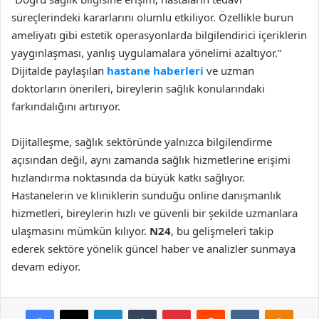
süreçlerindeki kararlarını olumlu etkiliyor. Özellikle burun
ameliyatı gibi estetik operasyonlarda bilgilendirici içeriklerin
yaygınlaşması, yanlış uygulamalara yönelimi azaltıyor.”
Dijitalde paylaşılan
hastane haberleri
ve uzman
doktorların önerileri, bireylerin sağlık konularındaki
farkındalığını artırıyor.
Dijitalleşme, sağlık sektöründe yalnızca bilgilendirme
açısından değil, aynı zamanda sağlık hizmetlerine erişimi
hızlandırma noktasında da büyük katkı sağlıyor.
Hastanelerin ve kliniklerin sunduğu online danışmanlık
hizmetleri, bireylerin hızlı ve güvenli bir şekilde uzmanlara
ulaşmasını mümkün kılıyor.
N24
, bu gelişmeleri takip
ederek sektöre yönelik güncel haber ve analizler sunmaya
devam ediyor.
Facebook
X
LinkedIn
Tumblr
Pinterest
Reddit
VKontakte
Odnok