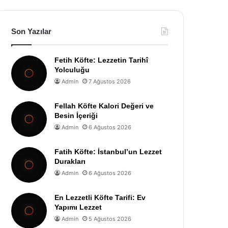
Son Yazılar
Fetih Köfte: Lezzetin Tarihî
Yolculuğu
Admin
7 Ağustos 2026
Fellah Köfte Kalori Değeri ve
Besin İçeriği
Admin
6 Ağustos 2026
Fatih Köfte: İstanbul’un Lezzet
Durakları
Admin
6 Ağustos 2026
En Lezzetli Köfte Tarifi: Ev
Yapımı Lezzet
Admin
5 Ağustos 2026