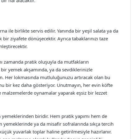
ir hal alacaktır.
 ile birlikte servis edilir. Yanında bir yeşil salata ya da
bir ziyafete dönüşecektir. Ayrıca tabaklarınızı taze
leştirecektir.
ynı zamanda pratik oluşuyla da mutfakların
l bir yemek akşamında, ya da sevdiklerinizle
yin. Her lokmasında mutluluğunuzu artıracak olan bu
u bir kez daha gösteriyor. Unutmayın, her evin köfte
öre malzemelerde oynamalar yaparak eşsiz bir lezzet
n yemeklerinden biridir. Hem pratik yapımı hem de
m yemeklerinde ya da misafir sofralarında sıkça tercih
küçük yuvarlak toplar haline getirilmesiyle hazırlanır.