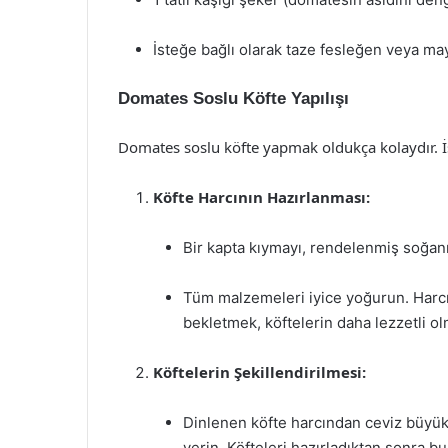
İsteğe bağlı olarak taze fesleğen veya m
Domates Soslu Köfte Yapılışı
Domates soslu köfte yapmak oldukça kolaydır. İş
Köfte Harcının Hazırlanması:
Bir kapta kıymayı, rendelenmiş soğanı
Tüm malzemeleri iyice yoğurun. Harcı
bekletmek, köftelerin daha lezzetli ol
Köftelerin Şekillendirilmesi:
Dinlenen köfte harcından ceviz büyükl
verin. Köfteleri hazırladıktan sonra bu