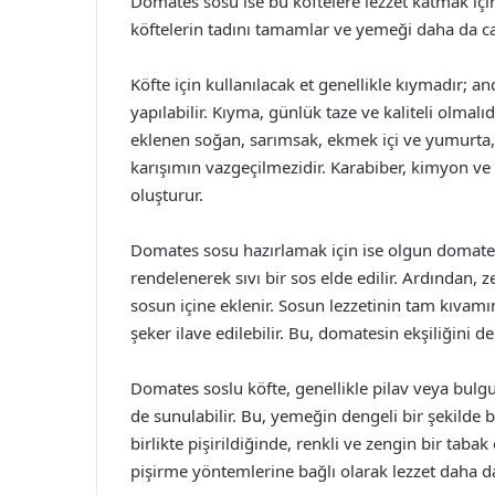
Domates sosu ise bu köftelere lezzet katmak için
köftelerin tadını tamamlar ve yemeği daha da caz
Köfte için kullanılacak et genellikle kıymadır; an
yapılabilir. Kıyma, günlük taze ve kaliteli olmalı
eklenen soğan, sarımsak, ekmek içi ve yumurta, k
karışımın vazgeçilmezidir. Karabiber, kimyon ve tu
oluşturur.
Domates sosu hazırlamak için ise olgun domates
rendelenerek sıvı bir sos elde edilir. Ardından, z
sosun içine eklenir. Sosun lezzetinin tam kıvamı
şeker ilave edilebilir. Bu, domatesin ekşiliğini d
Domates soslu köfte, genellikle pilav veya bulgur p
de sunulabilir. Bu, yemeğin dengeli bir şekilde be
birlikte pişirildiğinde, renkli ve zengin bir tabak
pişirme yöntemlerine bağlı olarak lezzet daha da