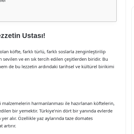
ler
zzetin Ustası!
n köfte, farklı türlü, farklı soslarla zenginleştirilip
 sevilen ve en sık tercih edilen çeşitlerden biridir. Bu
m de bu lezzetin ardındaki tarihsel ve kültürel birikimi
li malzemelerin harmanlanması ile hazırlanan köftelerin,
ilen bir yemektir. Türkiye’nin dört bir yanında evlerde
 yer alır. Özellikle yaz aylarında taze domates
 artırır.