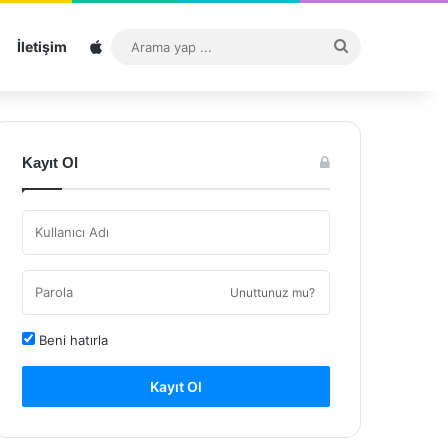
Sitemap
Arama
İletişim
yap
...
Kayıt Ol
Unuttunuz mu?
Beni hatırla
Kayıt Ol