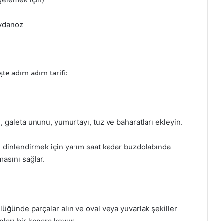
aydanoz
te adım adım tarifi:
, galeta ununu, yumurtayı, tuz ve baharatları ekleyin.
 dinlendirmek için yarım saat kadar buzdolabında
masını sağlar.
üğünde parçalar alın ve oval veya yuvarlak şekiller
nları bir kenara koyun.