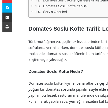
Domates Soslu Köfte İçin Gerekli Malzeme
Skype
Domates Soslu Köfte Yapılışı
Servis Önerileri
E-Posta ile paylaş
Yazdır
Domates Soslu Köfte Tarifi: Le
Türk mutfağının vazgeçilmez lezzetlerinden biri ola
sofralarda yerini alırken, domates soslu köfte, en
makalede, domates soslu köftenin hem tarifini he
keşfetmeye çalışacağız.
Domates Soslu Köfte Nedir?
Domates soslu köfte, kıyma, baharatlar ve çeşit
yoğun bir domates sosunda pişirilmesiyle elde ed
yapılan bu lezzet, restoran menülerinde de sıkça
kullanılarak yapılan sos, yemeğin lezzetini kat kat