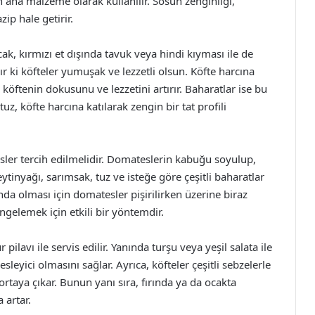
 ana malzeme olarak kullanılır. Sosun zenginliği,
ip hale getirir.
cak, kırmızı et dışında tavuk veya hindi kıyması ile de
dır ki köfteler yumuşak ve lezzetli olsun. Köfte harcına
öftenin dokusunu ve lezzetini artırır. Baharatlar ise bu
z, köfte harcına katılarak zengin bir tat profili
ler tercih edilmelidir. Domateslerin kabuğu soyulup,
eytinyağı, sarımsak, tuz ve isteğe göre çeşitli baharatlar
nda olması için domatesler pişirilirken üzerine biraz
engelemek için etkili bir yöntemdir.
ilavı ile servis edilir. Yanında turşu veya yeşil salata ile
sleyici olmasını sağlar. Ayrıca, köfteler çeşitli sebzelerle
 ortaya çıkar. Bunun yanı sıra, fırında ya da ocakta
 artar.