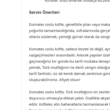
köfteler sosu emerek oldukça lezzetli b
Servis Önerileri
Domates soslu köfte, genellikle pilav veya makarna
yoğurtla tamamlandığında, sofralarınızda gerçek 
otlarla süslemek, yemeği görsel olarak da zengin
Domates soslu köfte, sadece lezzeti ile değil, a
vazgeçilmezleri arasındadır. Ailecek yapılan öze
geçireceğiniz bir günde bu tarifi mutlaka dene
yemek, Türk mutfağının ne denli zengin olduğun
tarifi farklıdır; siz de kendi damak zevkinize g
oluşturabilirsiniz. Afiyet olsun!
Domates soslu köfte, Türk mutfağının en sevile
doyurucu olmasıyla dikkat çeker. Özellikle akşa
edilir. Köfteler, etin baharatlarla harmanlanarak 