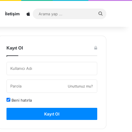
Sitemap
Arama
İletişim
yap
...
Kayıt Ol
Unuttunuz mu?
Beni hatırla
Kayıt Ol