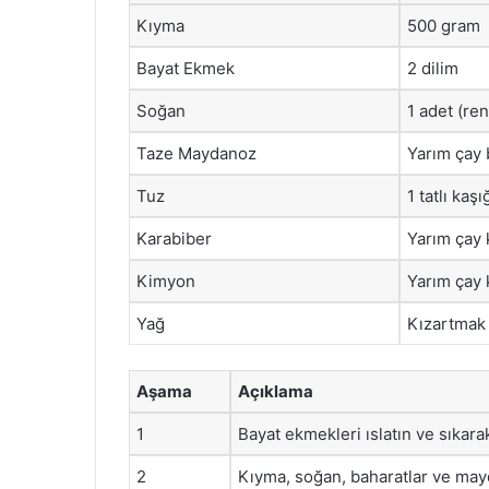
Kıyma
500 gram
Bayat Ekmek
2 dilim
Soğan
1 adet (re
Taze Maydanoz
Yarım çay 
Tuz
1 tatlı kaşı
Karabiber
Yarım çay 
Kimyon
Yarım çay 
Yağ
Kızartmak 
Aşama
Açıklama
1
Bayat ekmekleri ıslatın ve sıkara
2
Kıyma, soğan, baharatlar ve mayd