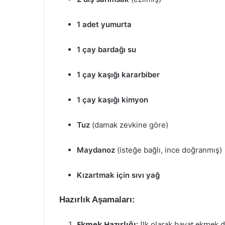
1 adet yumurta
1 çay bardağı su
1 çay kaşığı kararbiber
1 çay kaşığı kimyon
Tuz
(damak zevkine göre)
Maydanoz
(isteğe bağlı, ince doğranmış)
Kızartmak için sıvı yağ
Hazırlık Aşamaları:
Ekmek Hazırlığı:
İlk olarak bayat ekmek di