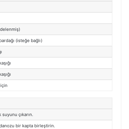
ndelenmiş)
bardağı (isteğe bağlı)
ğı
kaşığı
kaşığı
için
k suyunu çıkarın.
anozu bir kapta birleştirin.