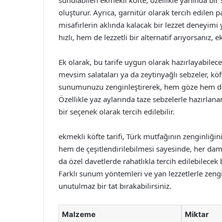
sunulabilen ekmekli köfte, özellikle yanında bir 
oluşturur. Ayrıca, garnitür olarak tercih edilen pa
misafirlerin aklında kalacak bir lezzet deneyim
hızlı, hem de lezzetli bir alternatif arıyorsanız
Ek olarak, bu tarife uygun olarak hazırlayabilece
mevsim salataları ya da zeytinyağlı sebzeler, köft
sunumunuzu zenginleştirerek, hem göze hem de
Özellikle yaz aylarında taze sebzelerle hazırlanan
bir seçenek olarak tercih edilebilir.
ekmekli köfte tarifi, Türk mutfağının zenginliğin
hem de çeşitlendirilebilmesi sayesinde, her dam
da özel davetlerde rahatlıkla tercih edilebilecek 
Farklı sunum yöntemleri ve yan lezzetlerle zengin
unutulmaz bir tat bırakabilirsiniz.
Malzeme
Miktar