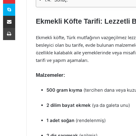
Skype
E-Posta ile paylaş
Ekmekli Köfte Tarifi: Lezzetli 
Yazdır
Ekmekli köfte, Türk mutfağının vazgeçilmez lez
besleyici olan bu tarife, evde bulunan malzemeler
özellikle kalabalık aile yemeklerinde veya misafir
tarifi ve yapım aşamaları.
Malzemeler:
500 gram kıyma
(tercihen dana veya kuz
2 dilim bayat ekmek
(ya da galeta unu)
1 adet soğan
(rendelenmiş)
2 diş sarımsak
(ezilmiş)