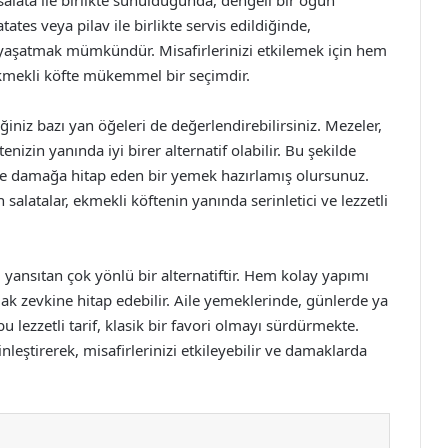
salata ile birlikte sunulduğunda, dengeli bir öğün
tates veya pilav ile birlikte servis edildiğinde,
i yaşatmak mümkündür. Misafirlerinizi etkilemek için hem
, ekmekli köfte mükemmel bir seçimdir.
ğiniz bazı yan öğeleri de değerlendirebilirsiniz. Mezeler,
enizin yanında iyi birer alternatif olabilir. Bu şekilde
 damağa hitap eden bir yemek hazırlamış olursunuz.
 salatalar, ekmekli köftenin yanında serinletici ve lezzetli
i yansıtan çok yönlü bir alternatiftir. Hem kolay yapımı
ak zevkine hitap edebilir. Aile yemeklerinde, günlerde ya
bu lezzetli tarif, klasik bir favori olmayı sürdürmekte.
leştirerek, misafirlerinizi etkileyebilir ve damaklarda