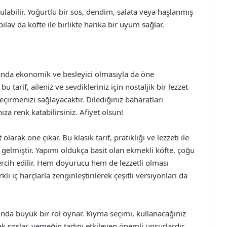
nulabilir. Yoğurtlu bir sos, dendim, salata veya haşlanmış
pilav da köfte ile birlikte harika bir uyum sağlar.
amanda ekonomik ve besleyici olmasıyla da öne
 tarif, aileniz ve sevdikleriniz için nostaljik bir lezzet
çirmenizi sağlayacaktır. Dilediğiniz baharatları
nıza renk katabilirsiniz. Afiyet olsun!
larak öne çıkar. Bu klasik tarif, pratikliği ve lezzeti ile
e gelmiştir. Yapımı oldukça basit olan ekmekli köfte, çoğu
rcih edilir. Hem doyurucu hem de lezzetli olması
rklı iç harçlarla zenginleştirilerek çeşitli versiyonları da
ında büyük bir rol oynar. Kıyma seçimi, kullanacağınız
k soslar, yemeğin tadını etkileyen önemli unsurlardır.