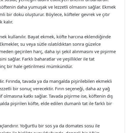
köftenin daha yumuşak ve lezzetli olmasını sağlar. Ekmek
li bir doku oluşturur. Böylece, köfteler gevrek ve çıtır
 kalır.
mek kullanılır. Bayat ekmek, köfte harcına eklendiğinde
Ekmekler, su veya sütle ıslatıldıktan sonra güzelce
eden geçirilen harç, daha iyi şekil alınmasını ve pişirme
i sağlar. Farklı baharatlar ve yeşillikler ile tat
lginç bir hale getirilmesi mümkündür.
r. Fırında, tavada ya da mangalda pişirilebilen ekmekli
ezzetli bir sonuç verecektir. Fırın seçeneği, daha az yağ
if olmasına katkı sağlar. Tavada pişirme ise, köftenin dış
lda pişirilen köfte, elde edilen dumanlı tat ile farklı bir
çlandırır. Yoğurtlu bir sos ya da domates sosu ile