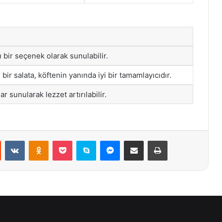
ı bir seçenek olarak sunulabilir.
bir salata, köftenin yanında iyi bir tamamlayıcıdır.
lar sunularak lezzet artırılabilir.
st
Reddit
VKontakte
Odnoklassniki
Pocket
Skype
Messenger
E-Posta ile paylaş
Yazdır