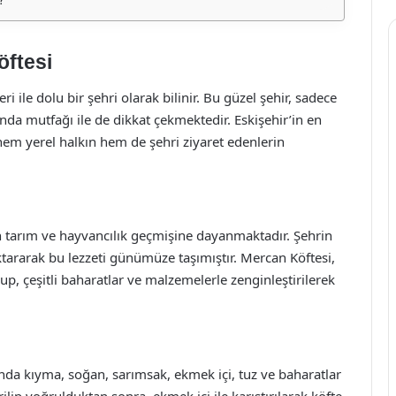
öftesi
eri ile dolu bir şehri olarak bilinir. Bu güzel şehir, sadece
anda mutfağı ile de dikkat çekmektedir. Eskişehir’in en
 hem yerel halkın hem de şehri ziyaret edenlerin
in tarım ve hayvancılık geçmişine dayanmaktadır. Şehrin
 aktararak bu lezzeti günümüze taşımıştır. Mercan Köftesi,
p, çeşitli baharatlar ve malzemelerle zenginleştirilerek
da kıyma, soğan, sarımsak, ekmek içi, tuz ve baharatlar
ilip yoğrulduktan sonra, ekmek içi ile karıştırılarak köfte