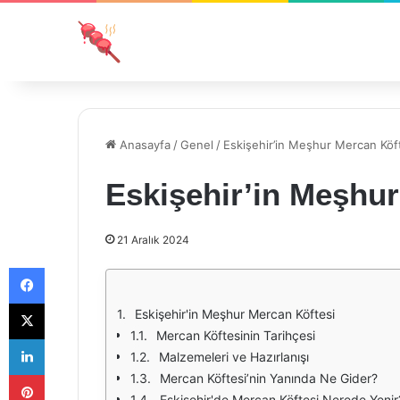
Anasayfa
/
Genel
/
Eskişehir’in Meşhur Mercan Köf
Eskişehir’in Meşhur
21 Aralık 2024
Facebook
X
Eskişehir'in Meşhur Mercan Köftesi
Mercan Köftesinin Tarihçesi
LinkedIn
Malzemeleri ve Hazırlanışı
Pinterest
Mercan Köftesi’nin Yanında Ne Gider?
Eskişehir'de Mercan Köftesi Nerede Yenir