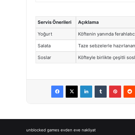
Servis Önerileri
Açıklama
Yoğurt
Köftenin yanında ferahlatıc
Salata
Taze sebzelerle hazırlanan 
Soslar
Köfteyle birlikte çeşitli sos
Facebook
X
LinkedIn
Tumblr
Pintere
unblocked games
evden eve nakliyat