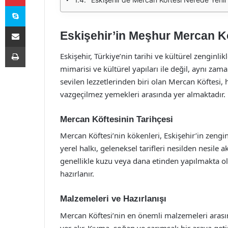
Skype
E-Posta ile paylaş
Eskişehir’in Meşhur Mercan K
Yazdır
Eskişehir, Türkiye’nin tarihi ve kültürel zenginlikl
mimarisi ve kültürel yapıları ile değil, aynı zam
sevilen lezzetlerinden biri olan Mercan Köftesi,
vazgeçilmez yemekleri arasında yer almaktadır.
Mercan Köftesinin Tarihçesi
Mercan Köftesi’nin kökenleri, Eskişehir’in zeng
yerel halkı, geleneksel tarifleri nesilden nesile
genellikle kuzu veya dana etinden yapılmakta olu
hazırlanır.
Malzemeleri ve Hazırlanışı
Mercan Köftesi’nin en önemli malzemeleri arasın
yer alır. Kıyma, soğan ve sarımsak bir araya getir