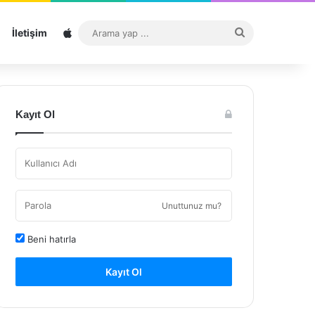
Sitemap
Arama
İletişim
yap
...
Kayıt Ol
Unuttunuz mu?
Beni hatırla
Kayıt Ol