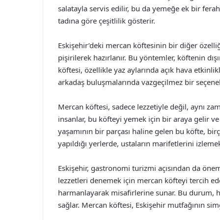
salatayla servis edilir, bu da yemeğe ek bir fera
tadına göre çeşitlilik gösterir.
Eskişehir’deki mercan köftesinin bir diğer özelliği
pişirilerek hazırlanır. Bu yöntemler, köftenin dışı
köftesi, özellikle yaz aylarında açık hava etkinlikl
arkadaş buluşmalarında vazgeçilmez bir seçenek 
Mercan köftesi, sadece lezzetiyle değil, aynı zam
insanlar, bu köfteyi yemek için bir araya gelir ve
yaşamının bir parçası haline gelen bu köfte, birço
yapıldığı yerlerde, ustaların marifetlerini izlemek
Eskişehir, gastronomi turizmi açısından da önemli
lezzetleri denemek için mercan köfteyi tercih ed
harmanlayarak misafirlerine sunar. Bu durum, h
sağlar. Mercan köftesi, Eskişehir mutfağının simg