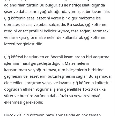
adlandırılan türdür. Bu bulgur, su ile hafifçe ıslatıldığında
şişer ve daha sonra yoğrulduğunda yumuşak bir kıvam alır.
Çiğ köftenin esas lezzetini veren bir diğer malzeme ise
domates salçası ve biber salçasıdır. Bu soslar, çiğ köftenin
rengini ve tat profilini belirler. Ayrıca, taze soğan, sarımsak
ve nar ekşisi gibi malzemeler de kullanılarak çiğ köftenin
lezzeti zenginleştirilir.
Çiğ köfteyi hazırlarken en önemli kısımlardan biri yoğurma
işleminin nasıl gerçekleştirdiğidir. Malzemelerin
karıştırılması ve yoğurulması, tüm bileşenlerin birbirine
geçmesini ve lezzetlerin bütünleşmesini sağlar. Bu aşamada
elde edilen karışımın yapısı ve kıvamı, çiğ köftenin kalitesini
doğrudan etkiler. Yoğurma işlemi genellikle 15-20 dakika
sürer ve bu süre zarfında daha fazla su veya zeytinyağı
eklenmesi gerekebilir.
Birçok kişi çiğ köftenin hazırlanmasında en çok zaman