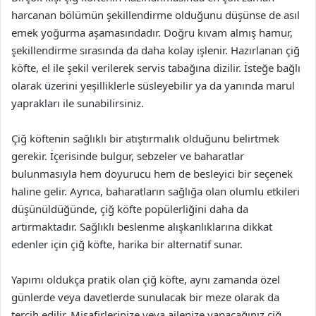
harcanan bölümün şekillendirme olduğunu düşünse de asıl
emek yoğurma aşamasındadır. Doğru kıvam almış hamur,
şekillendirme sırasında da daha kolay işlenir. Hazırlanan çiğ
köfte, el ile şekil verilerek servis tabağına dizilir. İsteğe bağlı
olarak üzerini yeşilliklerle süsleyebilir ya da yanında marul
yaprakları ile sunabilirsiniz.
Çiğ köftenin sağlıklı bir atıştırmalık olduğunu belirtmek
gerekir. İçerisinde bulgur, sebzeler ve baharatlar
bulunmasıyla hem doyurucu hem de besleyici bir seçenek
haline gelir. Ayrıca, baharatların sağlığa olan olumlu etkileri
düşünüldüğünde, çiğ köfte popülerliğini daha da
artırmaktadır. Sağlıklı beslenme alışkanlıklarına dikkat
edenler için çiğ köfte, harika bir alternatif sunar.
Yapımı oldukça pratik olan çiğ köfte, aynı zamanda özel
günlerde veya davetlerde sunulacak bir meze olarak da
tercih edilir. Misafirlerinize veya ailenize yapacağınız çiğ