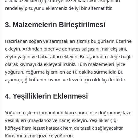
asidik özellikleri çiğ köfteye lezzet katacaktır. Soğanları
rendeleyip suyunu eklemeniz de iyi bir alternatiftir.
3. Malzemelerin Birleştirilmesi
Hazırlanan soğan ve sarımsakları şişmiş bulgurların üzerine
ekleyin. Ardından biber ve domates salçasını, nar ekşisini,
zeytinyağını ve baharatları ekleyin. Bu aşamada isteğe bağlı
olarak kıymayı da ekleyebilirsiniz. Tüm malzemeleri iyice
yoğurun. Yoğurma işlemi en az 10 dakika sürmelidir. Bu
aşama, çiğ köftenin kıvamı ve lezzeti için oldukça kritiktir.
4. Yeşilliklerin Eklenmesi
Yoğurma işlemi tamamlandıktan sonra ince doğranmış taze
yeşillikleri (maydanoz ve nane) ekleyin. Yeşillikler çiğ
köfteye hem lezzet katacak hem de tazelik sağlayacaktır.
Karışımı tekrar güzelce yoğurun.