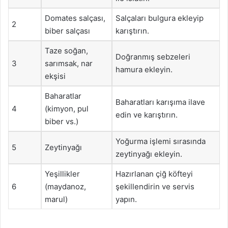
Domates salçası,
Salçaları bulgura ekleyip
2
biber salçası
karıştırın.
Taze soğan,
Doğranmış sebzeleri
3
sarımsak, nar
hamura ekleyin.
ekşisi
Baharatlar
Baharatları karışıma ilave
4
(kimyon, pul
edin ve karıştırın.
biber vs.)
Yoğurma işlemi sırasında
5
Zeytinyağı
zeytinyağı ekleyin.
Yeşillikler
Hazırlanan çiğ köfteyi
6
(maydanoz,
şekillendirin ve servis
marul)
yapın.