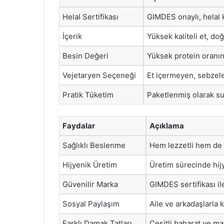
Helal Sertifikası
GIMDES onaylı, helal k
İçerik
Yüksek kaliteli et, do
Besin Değeri
Yüksek protein oranına
Vejetaryen Seçeneği
Et içermeyen, sebzele
Pratik Tüketim
Paketlenmiş olarak sunu
Faydalar
Açıklama
Sağlıklı Beslenme
Hem lezzetli hem de sa
Hijyenik Üretim
Üretim sürecinde hijy
Güvenilir Marka
GIMDES sertifikası il
Sosyal Paylaşım
Aile ve arkadaşlarla ke
Farklı Damak Tatları
Çeşitli baharat ve ma