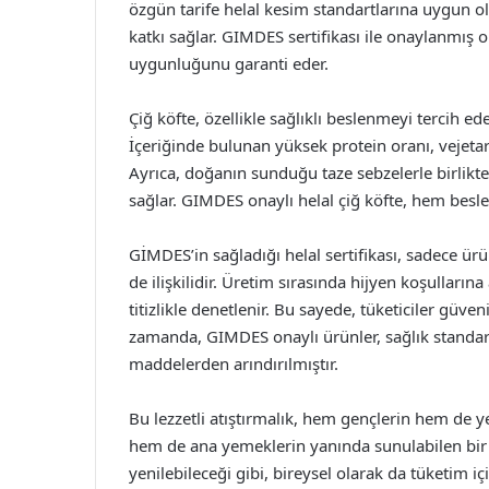
özgün tarife helal kesim standartlarına uygun ola
katkı sağlar. GIMDES sertifikası ile onaylanmış ol
uygunluğunu garanti eder.
Çiğ köfte, özellikle sağlıklı beslenmeyi tercih e
İçeriğinde bulunan yüksek protein oranı, vejetary
Ayrıca, doğanın sunduğu taze sebzelerle birlikt
sağlar. GIMDES onaylı helal çiğ köfte, hem besley
GİMDES’in sağladığı helal sertifikası, sadece ürün
de ilişkilidir. Üretim sırasında hijyen koşullar
titizlikle denetlenir. Bu sayede, tüketiciler güven
zamanda, GIMDES onaylı ürünler, sağlık standart
maddelerden arındırılmıştır.
Bu lezzetli atıştırmalık, hem gençlerin hem de ye
hem de ana yemeklerin yanında sunulabilen bir al
yenilebileceği gibi, bireysel olarak da tüketim içi