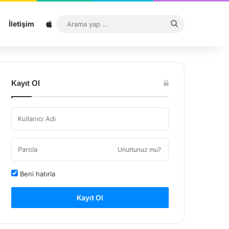
Sitemap
Arama
İletişim
yap
...
Kayıt Ol
Unuttunuz mu?
Beni hatırla
Kayıt Ol