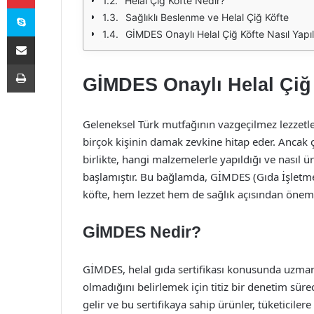
Helal Çiğ Köfte Nedir?
Skype
Sağlıklı Beslenme ve Helal Çiğ Köfte
GİMDES Onaylı Helal Çiğ Köfte Nasıl Yapıl
E-Posta ile paylaş
Yazdır
GİMDES Onaylı Helal Çiğ 
Geleneksel Türk mutfağının vazgeçilmez lezzetler
birçok kişinin damak zevkine hitap eder. Ancak ç
birlikte, hangi malzemelerle yapıldığı ve nasıl 
başlamıştır. Bu bağlamda, GİMDES (Gıda İşletmele
köfte, hem lezzet hem de sağlık açısından önemli
GİMDES Nedir?
GİMDES, helal gıda sertifikası konusunda uzmanl
olmadığını belirlemek için titiz bir denetim sür
gelir ve bu sertifikaya sahip ürünler, tüketiciler