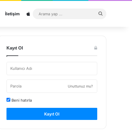
Sitemap
Arama
İletişim
yap
...
Kayıt Ol
Unuttunuz mu?
Beni hatırla
Kayıt Ol