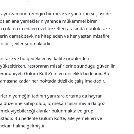
 aynı zamanda zengin bir meze ve yan ürün seçkisi de
l soslar, ana yemeklerin yanında mükemmel birer
çok tercih edilen özel lezzetleri arasında günlük taze
firlerin damak zevkine hitap eden ve her yaştan misafire
in bir şeyler sunmaktadır.
 taze ve bölgedeki en iyi kalite ürünlerden
 yükseltirken, restoranın misafirlerine sunduğu güvenilir
memnuniyeti Gülüm Köfte’nin en öncelikli hedefidir. Bu
masına kadar her noktada titizlikle çalışılmaktadır.
irlerin yemeğin tadının yanı sıra ortama da hayran
ma düzenine sahip olup, iç mekân tasarımıyla da göz
yemek yiyebileceği alanlar bulunmakta ve grup
ktadır. Bu nedenle Gülüm Köfte, aile yemekleri ve
mekan haline gelmiştir.