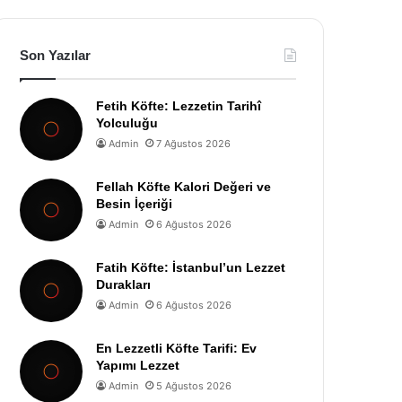
Son Yazılar
Fetih Köfte: Lezzetin Tarihî
Yolculuğu
Admin
7 Ağustos 2026
Fellah Köfte Kalori Değeri ve
Besin İçeriği
Admin
6 Ağustos 2026
Fatih Köfte: İstanbul’un Lezzet
Durakları
Admin
6 Ağustos 2026
En Lezzetli Köfte Tarifi: Ev
Yapımı Lezzet
Admin
5 Ağustos 2026