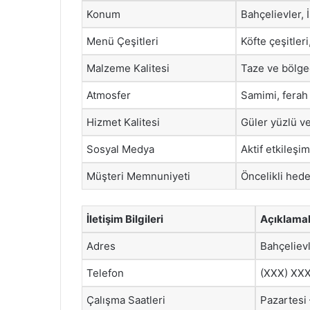
Konum
Bahçelievler, 
Menü Çeşitleri
Köfte çeşitleri
Malzeme Kalitesi
Taze ve bölged
Atmosfer
Samimi, ferah
Hizmet Kalitesi
Güler yüzlü v
Sosyal Medya
Aktif etkileşi
Müşteri Memnuniyeti
Öncelikli hede
İletişim Bilgileri
Açıklamal
Adres
Bahçelievl
Telefon
(XXX) XX
Çalışma Saatleri
Pazartesi 