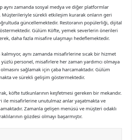
yıp aynı zamanda sosyal medya ve diğer platformlar
. Müşterileriyle sürekli etkileşim kurarak onların geri
rultuda güncellemektedir. Restoranın popülerliği, dijital
östermektedir. Gülüm Köfte, yemek severlerin önerileri
rek, daha fazla misafire ulaşmayı hedeflemektedir.
almıyor, aynı zamanda misafirlerine sıcak bir hizmet
er yüzlü personel, misafirlere her zaman yardımcı olmaya
m olmasını sağlamak için çaba harcamaktadır. Gülüm
rmakta ve sürekli gelişim göstermektedir.
rak, köfte tutkunlarının keşfetmesi gereken bir mekandır.
 ile misafirlerine unutulmaz anlar yaşatmakta ve
ağlamaktadır. Zamanla gelişen menüsü ve müşteri odaklı
aklılarının gözdesi olmayı başarmıştır.