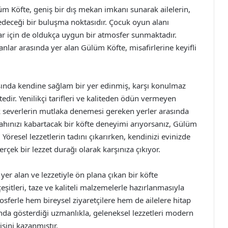
üm Köfte, geniş bir dış mekan imkanı sunarak ailelerin,
 edeceği bir buluşma noktasıdır. Çocuk oyun alanı
lar için de oldukça uygun bir atmosfer sunmaktadır.
ekanlar arasında yer alan Gülüm Köfte, misafirlerine keyifli
sında kendine sağlam bir yer edinmiş, karşı konulmaz
edir. Yenilikçi tarifleri ve kaliteden ödün vermeyen
k severlerin mutlaka denemesi gereken yerler arasında
tahınızı kabartacak bir köfte deneyimi arıyorsanız, Gülüm
Yöresel lezzetlerin tadını çıkarırken, kendinizi evinizde
çek bir lezzet durağı olarak karşınıza çıkıyor.
er alan ve lezzetiyle ön plana çıkan bir köfte
çeşitleri, taze ve kaliteli malzemelerle hazırlanmasıyla
sferle hem bireysel ziyaretçilere hem de ailelere hitap
nda gösterdiği uzmanlıkla, geleneksel lezzetleri modern
sini kazanmıştır.