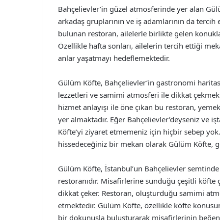
Bahçelievler’in güzel atmosferinde yer alan Gül
arkadaş gruplarının ve iş adamlarının da tercih
bulunan restoran, ailelerle birlikte gelen konuk
Özellikle hafta sonları, ailelerin tercih ettiği m
anlar yaşatmayı hedeflemektedir.
Gülüm Köfte, Bahçelievler’in gastronomi harita
lezzetleri ve samimi atmosferi ile dikkat çekmekt
hizmet anlayışı ile öne çıkan bu restoran, yeme
yer almaktadır. Eğer Bahçelievler’deyseniz ve iş
Köfte’yi ziyaret etmemeniz için hiçbir sebep yok. 
hissedeceğiniz bir mekan olarak Gülüm Köfte, ger
Gülüm Köfte, İstanbul’un Bahçelievler semtinde y
restoranıdır. Misafirlerine sunduğu çeşitli köfte 
dikkat çeker. Restoran, oluşturduğu samimi atmo
etmektedir. Gülüm Köfte, özellikle köfte konusu
bir dokunuşla buluşturarak misafirlerinin beğeni