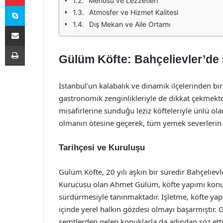
Menüsü ve Lezzetleri
Skype
Atmosfer ve Hizmet Kalitesi
Dış Mekan ve Aile Ortamı
E-Posta ile paylaş
Yazdır
Gülüm Köfte: Bahçelievler’de
İstanbul’un kalabalık ve dinamik ilçelerinden biri
gastronomik zenginlikleriyle de dikkat çekmekted
misafirlerine sunduğu leziz köfteleriyle ünlü ol
olmanın ötesine geçerek, tüm yemek severlerin v
Tarihçesi ve Kuruluşu
Gülüm Köfte, 20 yılı aşkın bir süredir Bahçelievl
Kurucusu olan Ahmet Gülüm, köfte yapımı konusund
sürdürmesiyle tanınmaktadır. İşletme, köfte yap
içinde yerel halkın gözdesi olmayı başarmıştır.
semtlerden gelen konuklarla da adından söz etti