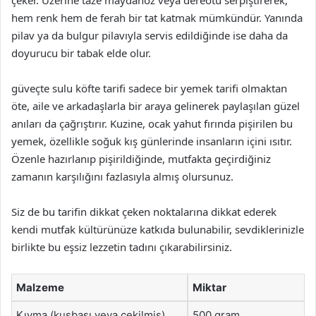
çeker. Üzerine taze maydanoz veya dereotu serpiştirerek,
hem renk hem de ferah bir tat katmak mümkündür. Yanında
pilav ya da bulgur pilavıyla servis edildiğinde ise daha da
doyurucu bir tabak elde olur.
güveçte sulu köfte tarifi sadece bir yemek tarifi olmaktan
öte, aile ve arkadaşlarla bir araya gelinerek paylaşılan güzel
anıları da çağrıştırır. Kuzine, ocak yahut fırında pişirilen bu
yemek, özellikle soğuk kış günlerinde insanların içini ısıtır.
Özenle hazırlanıp pişirildiğinde, mutfakta geçirdiğiniz
zamanın karşılığını fazlasıyla almış olursunuz.
Siz de bu tarifin dikkat çeken noktalarına dikkat ederek
kendi mutfak kültürünüze katkıda bulunabilir, sevdiklerinizle
birlikte bu eşsiz lezzetin tadını çıkarabilirsiniz.
Malzeme
Miktar
Kıyma (kuşbaşı veya çekilmiş)
500 gram