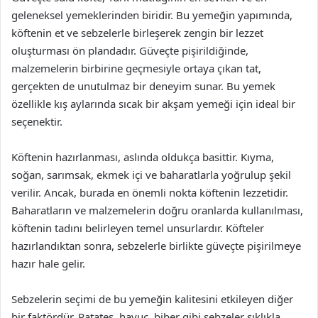
geleneksel yemeklerinden biridir. Bu yemeğin yapımında,
köftenin et ve sebzelerle birleşerek zengin bir lezzet
oluşturması ön plandadır. Güveçte pişirildiğinde,
malzemelerin birbirine geçmesiyle ortaya çıkan tat,
gerçekten de unutulmaz bir deneyim sunar. Bu yemek
özellikle kış aylarında sıcak bir akşam yemeği için ideal bir
seçenektir.
Köftenin hazırlanması, aslında oldukça basittir. Kıyma,
soğan, sarımsak, ekmek içi ve baharatlarla yoğrulup şekil
verilir. Ancak, burada en önemli nokta köftenin lezzetidir.
Baharatların ve malzemelerin doğru oranlarda kullanılması,
köftenin tadını belirleyen temel unsurlardır. Köfteler
hazırlandıktan sonra, sebzelerle birlikte güveçte pişirilmeye
hazır hale gelir.
Sebzelerin seçimi de bu yemeğin kalitesini etkileyen diğer
bir faktördür. Patates, havuç, biber gibi sebzeler sıklıkla