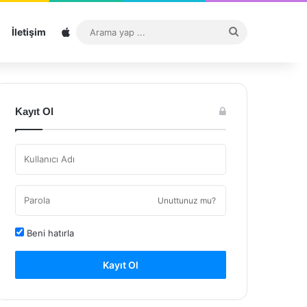
Sitemap
Arama
İletişim
yap
...
Kayıt Ol
Unuttunuz mu?
Beni hatırla
Kayıt Ol