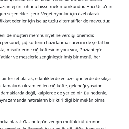
Gaziantep’in ruhunu hissetmek mümkündür. Hacı Usta’nın
n seçenekler içerir. Vegeteryanlar için özel olarak
ikkat edenler için ise az tuzlu alternatifler de mevcuttur.
edeni de müşteri memnuniyetine verdiği önemdir.
personel, çiğ köftenin hazırlanma sürecini de şeffaf bir
a, misafirlerine çiğ köftesinin yanı sıra, Gaziantep’e
atlılar ve mezelerle zenginleştirilmiş bir menü, her
 bir lezzet olarak, etkinliklerde ve özel günlerde de sıkça
kutlamalarda ikram edilen çiğ köfte, geleneği yaşatan
e damaklarda değil, kalplerde de yer edinir. Bu nedenle,
aynı zamanda hatıraların biriktirildiği bir mekân olma
 marka olarak Gaziantep’in zengin mutfak kültürünün
alzemeleri kullanarak hazırladığı çiğ köfte, hem yerel