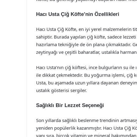
Hacı Usta Çiğ Köfte’nin Özellikleri
Hacı Usta Çiğ Köfte, en iyi yerel malzemelerin titi
sahiptir. Burada yapılan çiğ köfte, sadece lezzeti
hazırlama tekniğiyle de ön plana çıkmaktadır. Gel
zeytinyağı ve çeşitli baharatlar, ustalıkla harm
Hacı Usta’nın çiğ köftesi, ince bulgurların su il
ile dikkat çekmektedir. Bu yoğurma işlemi, çiğ k
Usta, bu aşamada uzun yıllara dayanan deneyimler
ustalık gösterisi sergiler.
Sağlıklı Bir Lezzet Seçeneği
Son yıllarda sağlıklı beslenme trendinin artmasıyla
yeniden popülerlik kazanmıştır. Hacı Usta Çiğ Köf
yanı sıra, birçok vitamin ve mineral bakımından z