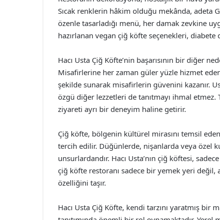
Sıcak renklerin hâkim olduğu mekânda, adeta 
özenle tasarladığı menü, her damak zevkine uygu
hazırlanan vegan çiğ köfte seçenekleri, diabete d
Hacı Usta Çiğ Köfte’nin başarısının bir diğer n
Misafirlerine her zaman güler yüzle hizmet eden 
şekilde sunarak misafirlerin güvenini kazanır. Ust
özgü diğer lezzetleri de tanıtmayı ihmal etmez. T
ziyareti ayrı bir deneyim haline getirir.
Çiğ köfte, bölgenin kültürel mirasını temsil eden
tercih edilir. Düğünlerde, nişanlarda veya özel 
unsurlardandır. Hacı Usta’nın çiğ köftesi, sadec
çiğ köfte restoranı sadece bir yemek yeri değil, 
özelliğini taşır.
Hacı Usta Çiğ Köfte, kendi tarzını yaratmış bir
tanıtımında önemli bir rol oynamaktadır. Yerel m