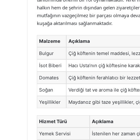
halkın hem de şehrin dışından gelen ziyaretçileri
mutfağının vazgeçilmez bir parçası olmaya deva
kuşağa aktarılması sağlanmaktadır.
Malzeme
Açıklama
Bulgur
Çiğ köftenin temel maddesi, lezz
İsot Biberi
Hacı Usta’nın çiğ köftesine karak
Domates
Çiğ köftenin ferahlatıcı bir lez
Soğan
Verdiği tat ve aroma ile çiğ köf
Yeşillikler
Maydanoz gibi taze yeşillikler, çiğ
Hizmet Türü
Açıklama
Yemek Servisi
İstenilen her zaman çiğ