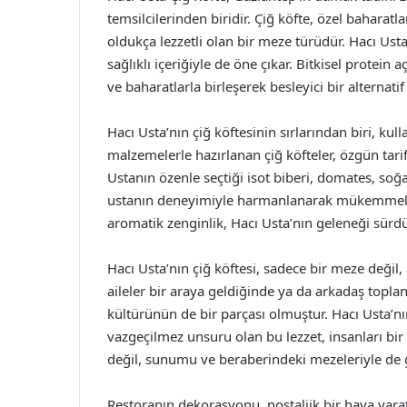
temsilcilerinden biridir. Çiğ köfte, özel baharatl
oldukça lezzetli olan bir meze türüdür. Hacı Usta
sağlıklı içeriğiyle de öne çıkar. Bitkisel protein 
ve baharatlarla birleşerek besleyici bir alternatif
Hacı Usta’nın çiğ köftesinin sırlarından biri, ku
malzemelerle hazırlanan çiğ köfteler, özgün tari
Ustanın özenle seçtiği isot biberi, domates, soğan 
ustanın deneyimiyle harmanlanarak mükemmel bi
aromatik zenginlik, Hacı Usta’nın geleneği sürdür
Hacı Usta’nın çiğ köftesi, sadece bir meze değil
aileler bir araya geldiğinde ya da arkadaş topla
kültürünün de bir parçası olmuştur. Hacı Usta’n
vazgeçilmez unsuru olan bu lezzet, insanları bir 
değil, sunumu ve beraberindeki mezeleriyle de 
Restoranın dekorasyonu, nostaljik bir hava yarat