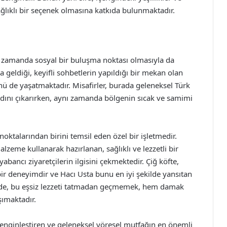
ağlıklı bir seçenek olmasına katkıda bulunmaktadır.
ynı zamanda sosyal bir buluşma noktası olmasıyla da
ya geldiği, keyifli sohbetlerin yapıldığı bir mekan olan
ü de yaşatmaktadır. Misafirler, burada geleneksel Türk
adını çıkarırken, aynı zamanda bölgenin sıcak ve samimi
oktalarından birini temsil eden özel bir işletmedir.
alzeme kullanarak hazırlanan, sağlıklı ve lezzetli bir
bancı ziyaretçilerin ilgisini çekmektedir. Çiğ köfte,
ir deneyimdir ve Hacı Usta bunu en iyi şekilde yansıtan
ünde, bu eşsiz lezzeti tatmadan geçmemek, hem damak
şımaktadır.
zenginleştiren ve geleneksel yöresel mutfağın en önemli