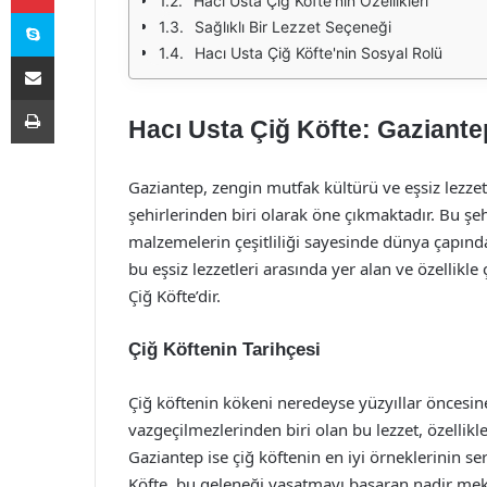
Hacı Usta Çiğ Köfte’nin Özellikleri
Skype
Sağlıklı Bir Lezzet Seçeneği
Hacı Usta Çiğ Köfte'nin Sosyal Rolü
E-Posta ile paylaş
Yazdır
Hacı Usta Çiğ Köfte: Gaziantep
Gaziantep, zengin mutfak kültürü ve eşsiz lezze
şehirlerinden biri olarak öne çıkmaktadır. Bu ş
malzemelerin çeşitliliği sayesinde dünya çapınd
bu eşsiz lezzetleri arasında yer alan ve özellikle
Çiğ Köfte’dir.
Çiğ Köftenin Tarihçesi
Çiğ köftenin kökeni neredeyse yüzyıllar öncesin
vazgeçilmezlerinden biri olan bu lezzet, özelli
Gaziantep ise çiğ köftenin en iyi örneklerinin ser
Köfte, bu geleneği yaşatmayı başaran nadir meka