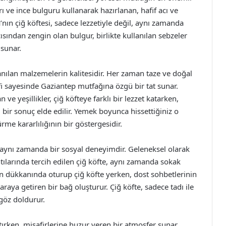
arı ve ince bulguru kullanarak hazırlanan, hafif acı ve
’nın çiğ köftesi, sadece lezzetiyle değil, aynı zamanda
açısından zengin olan bulgur, birlikte kullanılan sebzeler
 sunar.
llanılan malzemelerin kalitesidir. Her zaman taze ve doğal
fi sayesinde Gaziantep mutfağına özgü bir tat sunar.
ve yeşillikler, çiğ köfteye farklı bir lezzet katarken,
r sonuç elde edilir. Yemek boyunca hissettiğiniz o
me kararlılığının bir göstergesidir.
, aynı zamanda bir sosyal deneyimdir. Geleneksel olarak
ntılarında tercih edilen çiğ köfte, aynı zamanda sokak
ın dükkanında oturup çiğ köfte yerken, dost sohbetlerinin
araya getiren bir bağ oluşturur. Çiğ köfte, sadece tadı ile
göz doldurur.
ırken, misafirlerine huzur veren bir atmosfer sunar.