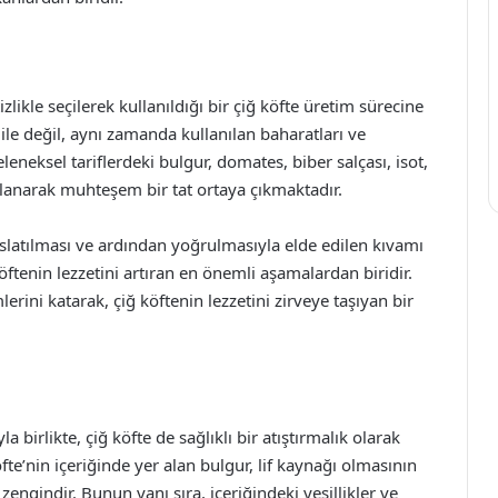
zlikle seçilerek kullanıldığı bir çiğ köfte üretim sürecine
 ile değil, aynı zamanda kullanılan baharatları ve
eneksel tariflerdeki bulgur, domates, biber salçası, isot,
anlanarak muhteşem bir tat ortaya çıkmaktadır.
e ıslatılması ve ardından yoğrulmasıyla elde edilen kıvamı
öftenin lezzetini artıran en önemli aşamalardan biridir.
ini katarak, çiğ köftenin lezzetini zirveye taşıyan bir
 birlikte, çiğ köfte de sağlıklı bir atıştırmalık olarak
te’nin içeriğinde yer alan bulgur, lif kaynağı olmasının
engindir. Bunun yanı sıra, içeriğindeki yeşillikler ve