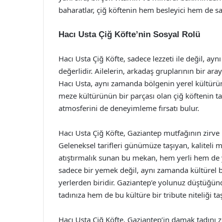
baharatlar, çiğ köftenin hem besleyici hem de s
Hacı Usta Çiğ Köfte’nin Sosyal Rolü
Hacı Usta Çiğ Köfte, sadece lezzeti ile değil, a
değerlidir. Ailelerin, arkadaş gruplarının bir ara
Hacı Usta, aynı zamanda bölgenin yerel kültürün
meze kültürünün bir parçası olan çiğ köftenin t
atmosferini de deneyimleme fırsatı bulur.
Hacı Usta Çiğ Köfte, Gaziantep mutfağının zirve n
Geleneksel tarifleri günümüze taşıyan, kaliteli m
atıştırmalık sunan bu mekan, hem yerli hem de ya
sadece bir yemek değil, aynı zamanda kültürel b
yerlerden biridir. Gaziantep’e yolunuz düştüğ
tadınıza hem de bu kültüre bir tribute niteliği ta
Hacı Usta Çiğ Köfte, Gaziantep’in damak tadını 