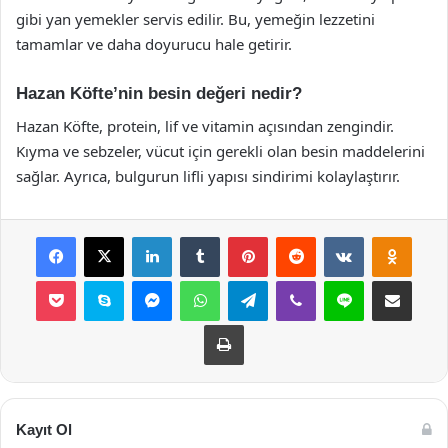
gibi yan yemekler servis edilir. Bu, yemeğin lezzetini
tamamlar ve daha doyurucu hale getirir.
Hazan Köfte’nin besin değeri nedir?
Hazan Köfte, protein, lif ve vitamin açısından zengindir.
Kıyma ve sebzeler, vücut için gerekli olan besin maddelerini
sağlar. Ayrıca, bulgurun lifli yapısı sindirimi kolaylaştırır.
Facebook
X
LinkedIn
Tumblr
Pinterest
Reddit
VKontakte
Odnok
Pocket
Skype
Messenger
WhatsApp
Telegram
Viber
Line
E-Posta ile payla
Yazdır
Kayıt Ol