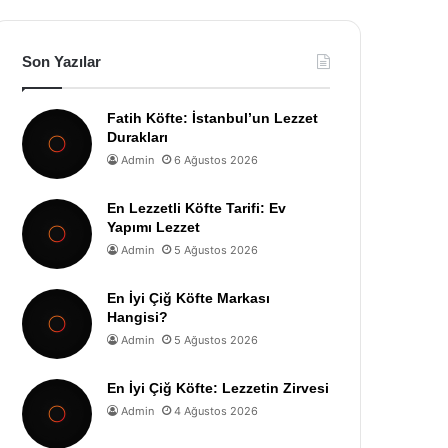
Son Yazılar
Fatih Köfte: İstanbul’un Lezzet
Durakları
Admin
6 Ağustos 2026
En Lezzetli Köfte Tarifi: Ev
Yapımı Lezzet
Admin
5 Ağustos 2026
En İyi Çiğ Köfte Markası
Hangisi?
Admin
5 Ağustos 2026
En İyi Çiğ Köfte: Lezzetin Zirvesi
Admin
4 Ağustos 2026