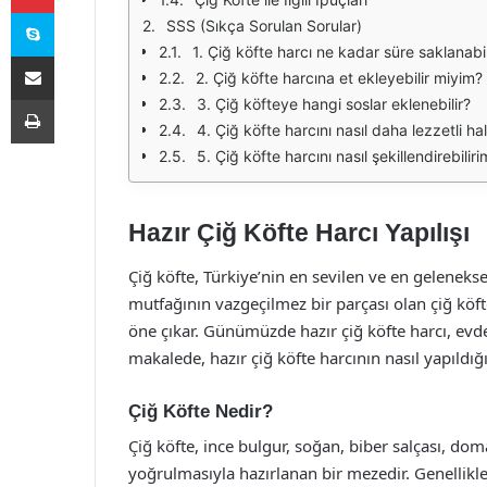
Skype
SSS (Sıkça Sorulan Sorular)
1. Çiğ köfte harcı ne kadar süre saklanabil
E-Posta ile paylaş
2. Çiğ köfte harcına et ekleyebilir miyim?
Yazdır
3. Çiğ köfteye hangi soslar eklenebilir?
4. Çiğ köfte harcını nasıl daha lezzetli hal
5. Çiğ köfte harcını nasıl şekillendirebilir
Hazır Çiğ Köfte Harcı Yapılışı
Çiğ köfte, Türkiye’nin en sevilen ve en geleneks
mutfağının vazgeçilmez bir parçası olan çiğ köfte
öne çıkar. Günümüzde hazır çiğ köfte harcı, evde 
makalede, hazır çiğ köfte harcının nasıl yapıldı
Çiğ Köfte Nedir?
Çiğ köfte, ince bulgur, soğan, biber salçası, domat
yoğrulmasıyla hazırlanan bir mezedir. Genellikle a