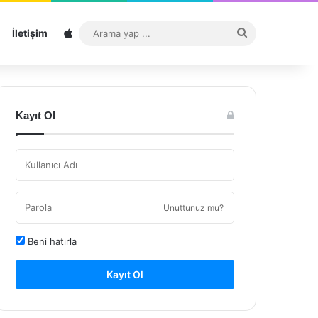
Sitemap
Arama
İletişim
yap
...
Kayıt Ol
Unuttunuz mu?
Beni hatırla
Kayıt Ol