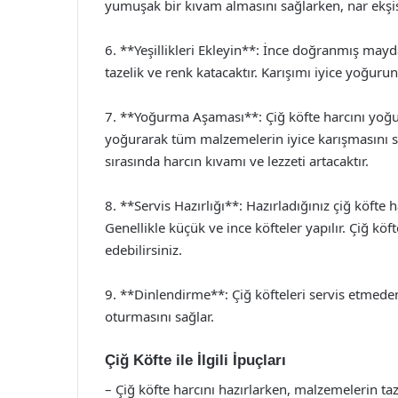
yumuşak bir kıvam almasını sağlarken, nar ekşisi
6. **Yeşillikleri Ekleyin**: İnce doğranmış mayda
tazelik ve renk katacaktır. Karışımı iyice yoğuru
7. **Yoğurma Aşaması**: Çiğ köfte harcını yoğur
yoğurarak tüm malzemelerin iyice karışmasını s
sırasında harcın kıvamı ve lezzeti artacaktır.
8. **Servis Hazırlığı**: Hazırladığınız çiğ köfte h
Genellikle küçük ve ince köfteler yapılır. Çiğ köf
edebilirsiniz.
9. **Dinlendirme**: Çiğ köfteleri servis etmeden
oturmasını sağlar.
Çiğ Köfte ile İlgili İpuçları
– Çiğ köfte harcını hazırlarken, malzemelerin taze