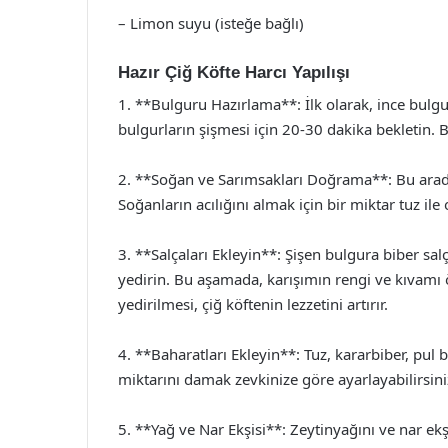
– Limon suyu (isteğe bağlı)
Hazır Çiğ Köfte Harcı Yapılışı
1. **Bulguru Hazırlama**: İlk olarak, ince bulgu
bulgurların şişmesi için 20-30 dakika bekletin. 
2. **Soğan ve Sarımsakları Doğrama**: Bu arada
Soğanların acılığını almak için bir miktar tuz ile 
3. **Salçaları Ekleyin**: Şişen bulgura biber sal
yedirin. Bu aşamada, karışımın rengi ve kıvamı ön
yedirilmesi, çiğ köftenin lezzetini artırır.
4. **Baharatları Ekleyin**: Tuz, kararbiber, pul b
miktarını damak zevkinize göre ayarlayabilirsiniz.
5. **Yağ ve Nar Ekşisi**: Zeytinyağını ve nar ekş