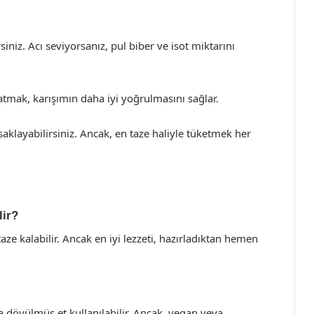
iniz. Acı seviyorsanız, pul biber ve isot miktarını
slatmak, karışımın daha iyi yoğrulmasını sağlar.
saklayabilirsiniz. Ancak, en taze haliyle tüketmek her
lir?
ze kalabilir. Ancak en iyi lezzeti, hazırladıktan hemen
ya dövülmüş et kullanılabilir. Ancak, vegan veya