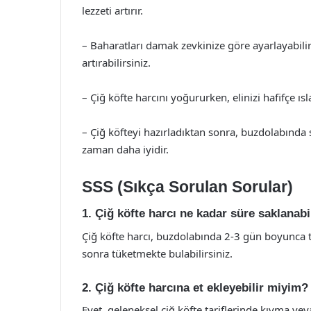
lezzeti artırır.
– Baharatları damak zevkinize göre ayarlayabilirs
artırabilirsiniz.
– Çiğ köfte harcını yoğururken, elinizi hafifçe ı
– Çiğ köfteyi hazırladıktan sonra, buzdolabında 
zaman daha iyidir.
SSS (Sıkça Sorulan Sorular)
1. Çiğ köfte harcı ne kadar süre saklanabi
Çiğ köfte harcı, buzdolabında 2-3 gün boyunca ta
sonra tüketmekte bulabilirsiniz.
2. Çiğ köfte harcına et ekleyebilir miyim?
Evet, geleneksel çiğ köfte tariflerinde kıyma ve