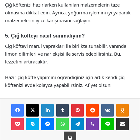
Çiğ köftenizi hazırlarken kullanılan malzemelerin taze
olmasına dikkat edin. Ayrıca, yoğurma işlemini iyi yaparak
malzemelerin iyice karışmasını sağlayın.
5. Çiğ köfteyi nasıl sunmalıyım?
Çiğ köfteyi marul yaprakları ile birlikte sunabilir, yanında
limon dilimleri ve nar ekşisi ile servis edebilirsiniz. Bu,
lezzetini artıracaktır.
Hazır çiğ köfte yapımını öğrendiğiniz için artık kendi çiğ
köftenizi evde kolayca yapabilirsiniz. Afiyet olsun!
Facebook
X
LinkedIn
Tumblr
Pinterest
Reddit
VKontakte
Odnok
Pocket
Skype
Messenger
WhatsApp
Telegram
Viber
Line
E-Posta ile payla
Yazdır