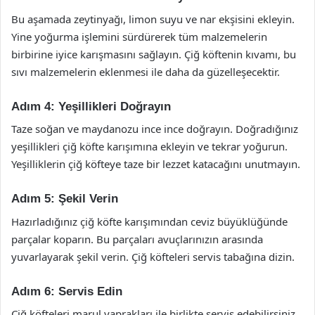
Bu aşamada zeytinyağı, limon suyu ve nar ekşisini ekleyin.
Yine yoğurma işlemini sürdürerek tüm malzemelerin
birbirine iyice karışmasını sağlayın. Çiğ köftenin kıvamı, bu
sıvı malzemelerin eklenmesi ile daha da güzelleşecektir.
Adım 4: Yeşillikleri Doğrayın
Taze soğan ve maydanozu ince ince doğrayın. Doğradığınız
yeşillikleri çiğ köfte karışımına ekleyin ve tekrar yoğurun.
Yeşilliklerin çiğ köfteye taze bir lezzet katacağını unutmayın.
Adım 5: Şekil Verin
Hazırladığınız çiğ köfte karışımından ceviz büyüklüğünde
parçalar koparın. Bu parçaları avuçlarınızın arasında
yuvarlayarak şekil verin. Çiğ köfteleri servis tabağına dizin.
Adım 6: Servis Edin
Çiğ köfteleri marul yaprakları ile birlikte servis edebilirsiniz.