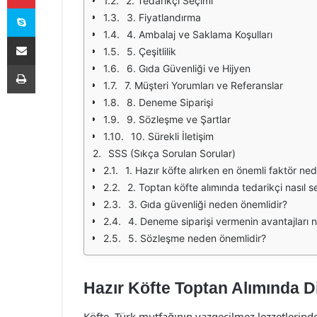
2. Tedarikçi Seçimi
Skype
3. Fiyatlandırma
4. Ambalaj ve Saklama Koşulları
E-Posta ile paylaş
5. Çeşitlilik
Yazdır
6. Gıda Güvenliği ve Hijyen
7. Müşteri Yorumları ve Referanslar
8. Deneme Siparişi
9. Sözleşme ve Şartlar
10. Sürekli İletişim
SSS (Sıkça Sorulan Sorular)
1. Hazır köfte alırken en önemli faktör ned
2. Toptan köfte alımında tedarikçi nasıl se
3. Gıda güvenliği neden önemlidir?
4. Deneme siparişi vermenin avantajları n
5. Sözleşme neden önemlidir?
Hazır Köfte Toptan Alımında D
Köfte, Türk mutfağının vazgeçilmez lezzetlerinden