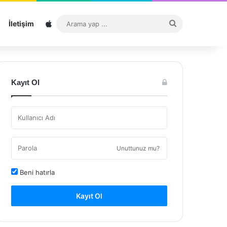
Sitemap
Arama
İletişim
yap
...
Kayıt Ol
Unuttunuz mu?
Beni hatırla
Kayıt Ol