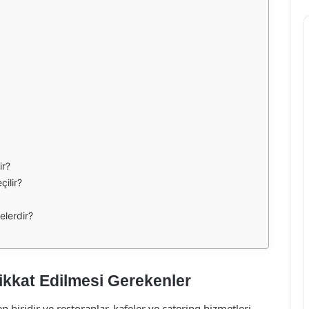
ir?
çilir?
elerdir?
ikkat Edilmesi Gerekenler
 biridir ve restoranlar, kafeler ve catering hizmetleri