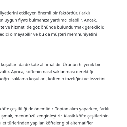
yetlerini etkileyen önemli bir faktördür. Farklı
en uygun fiyatı bulmanıza yardımcı olabilir. Ancak,
lite ve hizmeti de göz önünde bulundurmak gereklidir.
in edici olmayabilir ve bu da müşteri memnuniyetini
koşulları da dikkate alınmalıdır. Ürünün hijyenik bir
ltır. Ayrıca, köftenin nasıl saklanması gerektiği
ğru saklama koşulları, köftenin tazeliğini ve lezzetini
köfte çeşitliliği de önemlidir. Toptan alım yaparken, farklı
alışmak, menünüzü zenginleştirir. Klasik köfte çeşitlerinin
ı et türlerinden yapılan köfteler gibi alternatifler