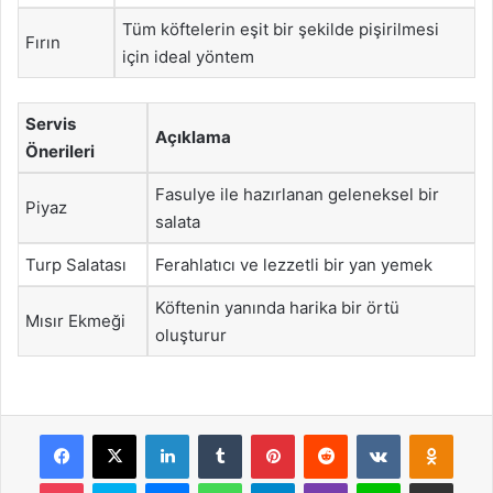
Tüm köftelerin eşit bir şekilde pişirilmesi
Fırın
için ideal yöntem
Servis
Açıklama
Önerileri
Fasulye ile hazırlanan geleneksel bir
Piyaz
salata
Turp Salatası
Ferahlatıcı ve lezzetli bir yan yemek
Köftenin yanında harika bir örtü
Mısır Ekmeği
oluşturur
Facebook
X
LinkedIn
Tumblr
Pinterest
Reddit
VKontakte
Odnok
Pocket
Skype
Messenger
WhatsApp
Telegram
Viber
Line
E-Posta ile payla