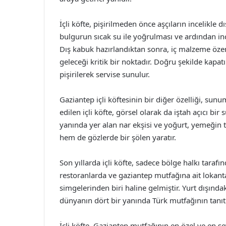
İçli köfte, pişirilmeden önce aşçıların incelikle 
bulgurun sıcak su ile yoğrulması ve ardından ince
Dış kabuk hazırlandıktan sonra, iç malzeme özenle
geleceği kritik bir noktadır. Doğru şekilde kapa
pişirilerek servise sunulur.
Gaziantep içli köftesinin bir diğer özelliği, sun
edilen içli köfte, görsel olarak da iştah açıcı bir 
yanında yer alan nar ekşisi ve yoğurt, yemeğin 
hem de gözlerde bir şölen yaratır.
Son yıllarda içli köfte, sadece bölge halkı taraf
restoranlarda ve gaziantep mutfağına ait lokan
simgelerinden biri haline gelmiştir. Yurt dışında
dünyanın dört bir yanında Türk mutfağının tanıt
İçli köfte, Gaziantep mutfağının en özel ve en 