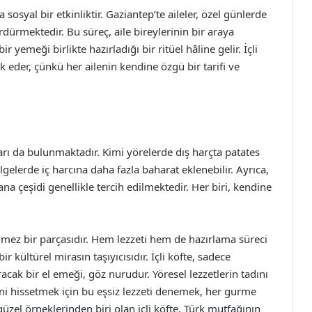
 sosyal bir etkinliktir. Gaziantep’te aileler, özel günlerde
rdürmektedir. Bu süreç, aile bireylerinin bir araya
bir yemeği birlikte hazırladığı bir ritüel hâline gelir. İçli
k eder, çünkü her ailenin kendine özgü bir tarifi ve
ları da bulunmaktadır. Kimi yörelerde dış harçta patates
ölgelerde iç harcına daha fazla baharat eklenebilir. Ayrıca,
ana çeşidi genellikle tercih edilmektedir. Her biri, kendine
ilmez bir parçasıdır. Hem lezzeti hem de hazırlama süreci
 kültürel mirasın taşıyıcısıdır. İçli köfte, sadece
cak bir el emeği, göz nurudur. Yöresel lezzetlerin tadını
ini hissetmek için bu eşsiz lezzeti denemek, her gurme
üzel örneklerinden biri olan içli köfte, Türk mutfağının