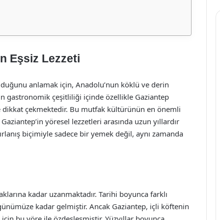
ın Eşsiz Lezzeti
olduğunu anlamak için, Anadolu’nun köklü ve derin
in gastronomik çeşitliliği içinde özellikle Gaziantep
le dikkat çekmektedir. Bu mutfak kültürünün en önemli
. Gaziantep’in yöresel lezzetleri arasında uzun yıllardır
ırlanış biçimiyle sadece bir yemek değil, aynı zamanda
aklarına kadar uzanmaktadır. Tarihi boyunca farklı
 günümüze kadar gelmiştir. Ancak Gaziantep, içli köftenin
için bu yöre ile özdeşleşmiştir. Yüzyıllar boyunca,