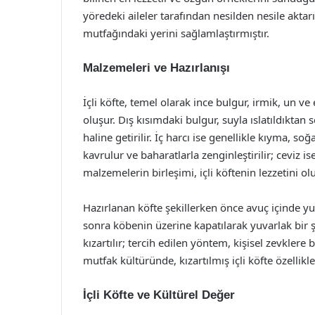
yöredeki aileler tarafından nesilden nesile aktarı
mutfağındaki yerini sağlamlaştırmıştır.
Malzemeleri ve Hazırlanışı
İçli köfte, temel olarak ince bulgur, irmik, un ve
oluşur. Dış kısımdaki bulgur, suyla ıslatıldıkta
haline getirilir. İç harcı ise genellikle kıyma, soğ
kavrulur ve baharatlarla zenginleştirilir; ceviz i
malzemelerin birleşimi, içli köftenin lezzetini ol
Hazırlanan köfte şekillerken önce avuç içinde yuv
sonra köbenin üzerine kapatılarak yuvarlak bir şe
kızartılır; tercih edilen yöntem, kişisel zevkler
mutfak kültüründe, kızartılmış içli köfte özellikl
İçli Köfte ve Kültürel Değer