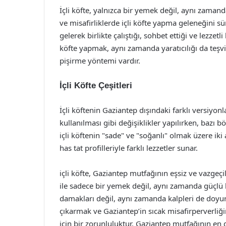
İçli köfte, yalnızca bir yemek değil, aynı zamanda
ve misafirliklerde içli köfte yapma geleneğini sü
gelerek birlikte çalıştığı, sohbet ettiği ve lezzetli 
köfte yapmak, aynı zamanda yaratıcılığı da teşvi
pişirme yöntemi vardır.
İçli Köfte Çeşitleri
İçli köftenin Gaziantep dışındaki farklı versiyon
kullanılması gibi değişiklikler yapılırken, bazı b
içli köftenin "sade" ve "soğanlı" olmak üzere iki 
has tat profilleriyle farklı lezzetler sunar.
içli köfte, Gaziantep mutfağının eşsiz ve vazgeç
ile sadece bir yemek değil, aynı zamanda güçlü bir
damakları değil, aynı zamanda kalpleri de doyura
çıkarmak ve Gaziantep’in sıcak misafirperverliğ
için bir zorunluluktur. Gaziantep mutfağının en g