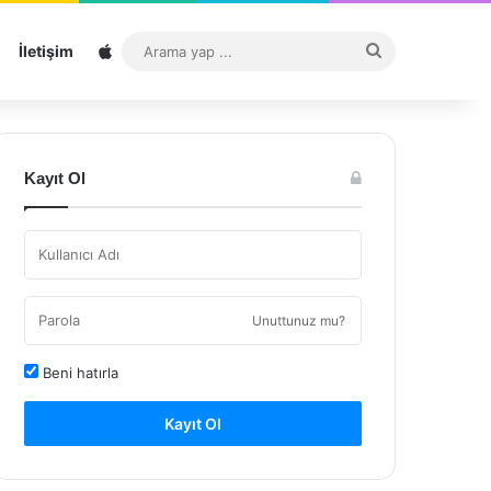
Sitemap
Arama
İletişim
yap
...
Kayıt Ol
Unuttunuz mu?
Beni hatırla
Kayıt Ol