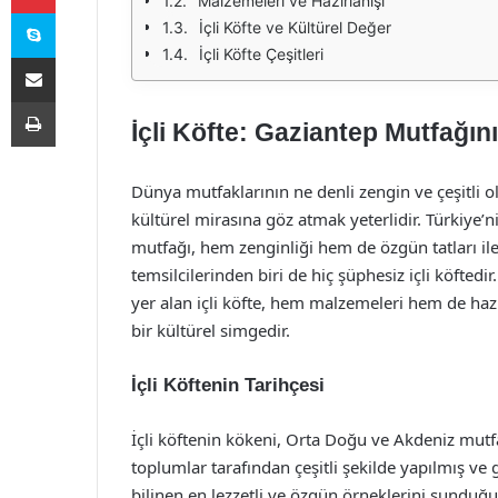
Malzemeleri ve Hazırlanışı
Skype
İçli Köfte ve Kültürel Değer
İçli Köfte Çeşitleri
E-Posta ile paylaş
Yazdır
İçli Köfte: Gaziantep Mutfağın
Dünya mutfaklarının ne denli zengin ve çeşitli 
kültürel mirasına göz atmak yeterlidir. Türkiye’n
mutfağı, hem zenginliği hem de özgün tatları i
temsilcilerinden biri de hiç şüphesiz içli köftedir
yer alan içli köfte, hem malzemeleri hem de haz
bir kültürel simgedir.
İçli Köftenin Tarihçesi
İçli köftenin kökeni, Orta Doğu ve Akdeniz mutf
toplumlar tarafından çeşitli şekilde yapılmış ve
bilinen en lezzetli ve özgün örneklerini sunduğu 