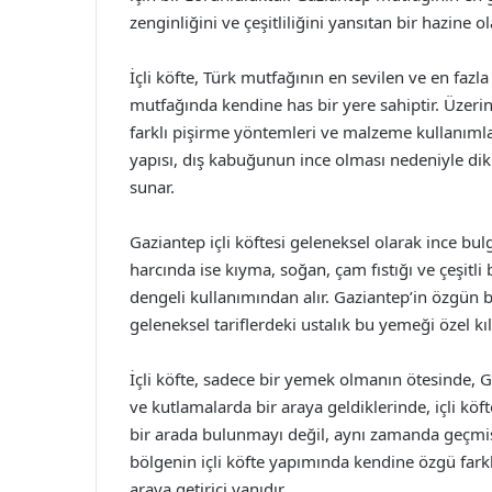
zenginliğini ve çeşitliliğini yansıtan bir hazine o
İçli köfte, Türk mutfağının en sevilen ve en fazl
mutfağında kendine has bir yere sahiptir. Üze
farklı pişirme yöntemleri ve malzeme kullanımlarıy
yapısı, dış kabuğunun ince olması nedeniyle dikka
sunar.
Gaziantep içli köftesi geleneksel olarak ince bulg
harcında ise kıyma, soğan, çam fıstığı ve çeşitli b
dengeli kullanımından alır. Gaziantep’in özgün bah
geleneksel tariflerdeki ustalık bu yemeği özel kıl
İçli köfte, sadece bir yemek olmanın ötesinde, G
ve kutlamalarda bir araya geldiklerinde, içli köf
bir arada bulunmayı değil, aynı zamanda geçmiş
bölgenin içli köfte yapımında kendine özgü farkl
araya getirici yanıdır.