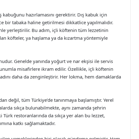
dış kabuğunu hazırlamasını gerektirir. Dış kabuk için
 bir tabaka haline getirilmesi dikkatlice yapılmalıdır.
 yerleştirilir. Bu adım, içli köftenin tüm lezzetinin
tılan köfteler, ya haşlama ya da kızartma yöntemiyle
umudur. Genelde yanında yoğurt ve nar ekşisi ile servis
sunumla misafirlere ikram edilir. Özellikle, içli köftenin
tadını daha da zenginleştirir. Her lokma, hem damaklarda
ından değil, tüm Türkiye’de tanınmaya başlamıştır. Yerel
talarda sıkça bulunabilmekte, aynı zamanda şehrin
ki Türk restoranlarında da sıkça yer alan bu lezzet,
ımına katkı sağlamaktadır.
sevilen yemeklerinden biri olarak gündeme gelmiştir. Hem