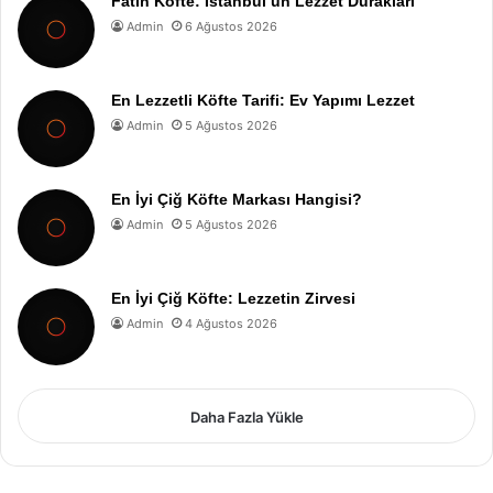
Fatih Köfte: İstanbul’un Lezzet Durakları
Admin
6 Ağustos 2026
En Lezzetli Köfte Tarifi: Ev Yapımı Lezzet
Admin
5 Ağustos 2026
En İyi Çiğ Köfte Markası Hangisi?
Admin
5 Ağustos 2026
En İyi Çiğ Köfte: Lezzetin Zirvesi
Admin
4 Ağustos 2026
Daha Fazla Yükle