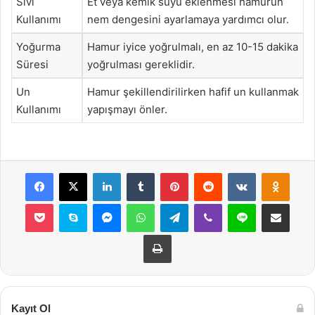
Sıvı
Et veya kemik suyu eklenmesi hamurun
Kullanımı
nem dengesini ayarlamaya yardımcı olur.
Yoğurma
Hamur iyice yoğrulmalı, en az 10-15 dakika
Süresi
yoğrulması gereklidir.
Un
Hamur şekillendirilirken hafif un kullanmak
Kullanımı
yapışmayı önler.
Facebook
X
LinkedIn
Tumblr
Pinterest
Reddit
VKontakte
Odnok
Pocket
Skype
Messenger
WhatsApp
Telegram
Viber
Line
E-Posta ile payla
Yazdır
Kayıt Ol