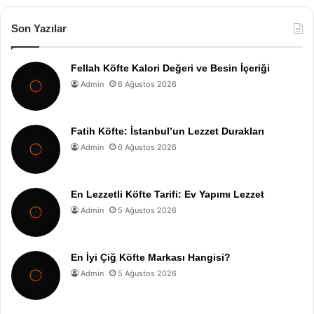
Son Yazılar
Fellah Köfte Kalori Değeri ve Besin İçeriği
Admin
6 Ağustos 2026
Fatih Köfte: İstanbul’un Lezzet Durakları
Admin
6 Ağustos 2026
En Lezzetli Köfte Tarifi: Ev Yapımı Lezzet
Admin
5 Ağustos 2026
En İyi Çiğ Köfte Markası Hangisi?
Admin
5 Ağustos 2026