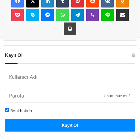
Pocket
Skype
Messenger
WhatsApp
Telegram
Viber
Line
E-Posta ile payla
Yazdır
Kayıt Ol
Unuttunuz mu?
Beni hatırla
Kayıt Ol