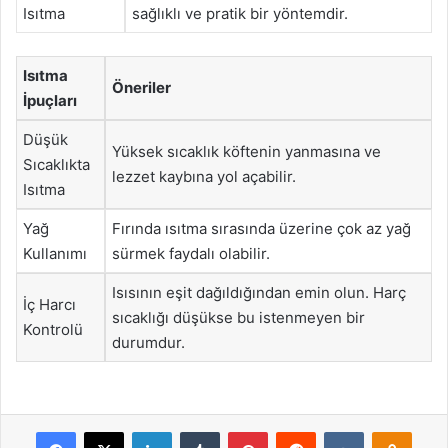
Isıtma
sağlıklı ve pratik bir yöntemdir.
Isıtma
Öneriler
İpuçları
Düşük
Yüksek sıcaklık köftenin yanmasına ve
Sıcaklıkta
lezzet kaybına yol açabilir.
Isıtma
Yağ
Fırında ısıtma sırasında üzerine çok az yağ
Kullanımı
sürmek faydalı olabilir.
Isısının eşit dağıldığından emin olun. Harç
İç Harcı
sıcaklığı düşükse bu istenmeyen bir
Kontrolü
durumdur.
Facebook
X
LinkedIn
Tumblr
Pinterest
Reddit
VKontakte
Odnok