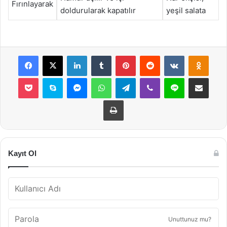
Fırınlayarak
doldurularak kapatılır
yeşil salata
Facebook
X
LinkedIn
Tumblr
Pinterest
Reddit
VKontakte
Odnok
Pocket
Skype
Messenger
WhatsApp
Telegram
Viber
Line
E-Posta ile payla
Yazdır
Kayıt Ol
Unuttunuz mu?