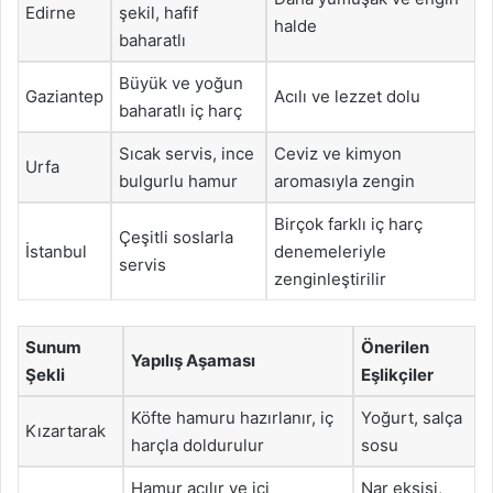
Edirne
şekil, hafif
halde
baharatlı
Büyük ve yoğun
Gaziantep
Acılı ve lezzet dolu
baharatlı iç harç
Sıcak servis, ince
Ceviz ve kimyon
Urfa
bulgurlu hamur
aromasıyla zengin
Birçok farklı iç harç
Çeşitli soslarla
İstanbul
denemeleriyle
servis
zenginleştirilir
Sunum
Önerilen
Yapılış Aşaması
Şekli
Eşlikçiler
Köfte hamuru hazırlanır, iç
Yoğurt, salça
Kızartarak
harçla doldurulur
sosu
Hamur açılır ve içi
Nar ekşisi,