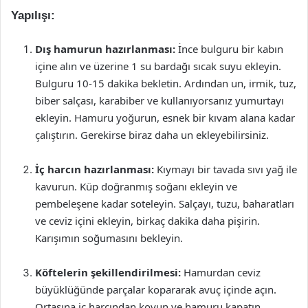
Yapılışı:
Dış hamurun hazırlanması:
İnce bulguru bir kabın
içine alın ve üzerine 1 su bardağı sıcak suyu ekleyin.
Bulguru 10-15 dakika bekletin. Ardından un, irmik, tuz,
biber salçası, karabiber ve kullanıyorsanız yumurtayı
ekleyin. Hamuru yoğurun, esnek bir kıvam alana kadar
çalıştırın. Gerekirse biraz daha un ekleyebilirsiniz.
İç harcın hazırlanması:
Kıymayı bir tavada sıvı yağ ile
kavurun. Küp doğranmış soğanı ekleyin ve
pembeleşene kadar soteleyin. Salçayı, tuzu, baharatları
ve ceviz içini ekleyin, birkaç dakika daha pişirin.
Karışımın soğumasını bekleyin.
Köftelerin şekillendirilmesi:
Hamurdan ceviz
büyüklüğünde parçalar kopararak avuç içinde açın.
Ortasına iç harcından koyun ve hamuru kapatın.