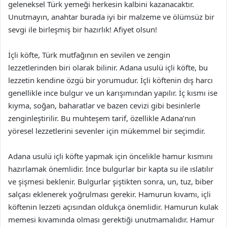
geleneksel Türk yemeği herkesin kalbini kazanacaktır.
Unutmayın, anahtar burada iyi bir malzeme ve ölümsüz bir
sevgi ile birleşmiş bir hazırlık! Afiyet olsun!
İçli köfte, Türk mutfağının en sevilen ve zengin
lezzetlerinden biri olarak bilinir. Adana usulü içli köfte, bu
lezzetin kendine özgü bir yorumudur. İçli köftenin dış harcı
genellikle ince bulgur ve un karışımından yapılır. İç kısmı ise
kıyma, soğan, baharatlar ve bazen cevizi gibi besinlerle
zenginleştirilir. Bu muhteşem tarif, özellikle Adana’nın
yöresel lezzetlerini sevenler için mükemmel bir seçimdir.
Adana usulü içli köfte yapmak için öncelikle hamur kısmını
hazırlamak önemlidir. İnce bulgurlar bir kapta su ile ıslatılır
ve şişmesi beklenir. Bulgurlar şiştikten sonra, un, tuz, biber
salçası eklenerek yoğrulması gerekir. Hamurun kıvamı, içli
köftenin lezzeti açısından oldukça önemlidir. Hamurun kulak
memesi kıvamında olması gerektiği unutmamalıdır. Hamur