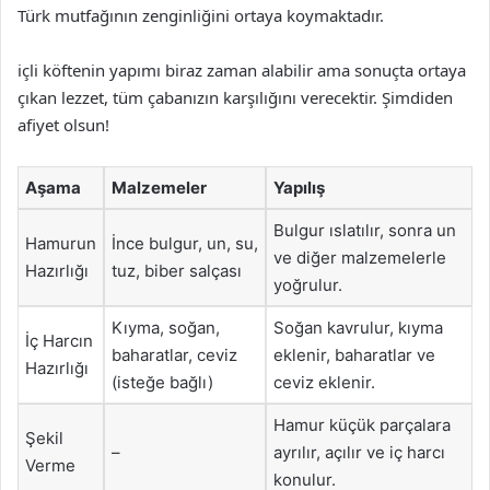
Türk mutfağının zenginliğini ortaya koymaktadır.
içli köftenin yapımı biraz zaman alabilir ama sonuçta ortaya
çıkan lezzet, tüm çabanızın karşılığını verecektir. Şimdiden
afiyet olsun!
Aşama
Malzemeler
Yapılış
Bulgur ıslatılır, sonra un
Hamurun
İnce bulgur, un, su,
ve diğer malzemelerle
Hazırlığı
tuz, biber salçası
yoğrulur.
Kıyma, soğan,
Soğan kavrulur, kıyma
İç Harcın
baharatlar, ceviz
eklenir, baharatlar ve
Hazırlığı
(isteğe bağlı)
ceviz eklenir.
Hamur küçük parçalara
Şekil
–
ayrılır, açılır ve iç harcı
Verme
konulur.