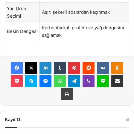
Yan Ürün
Aşırı şekerli soslardan kaçınmak
Seçimi
Karbonhidrat, protein ve yağ dengesini
Besin Dengesi
sağlamak
Facebook
X
LinkedIn
Tumblr
Pinterest
Reddit
VKontakte
Odnok
Pocket
Skype
Messenger
WhatsApp
Telegram
Viber
Line
E-Posta ile payla
Yazdır
Kayıt Ol