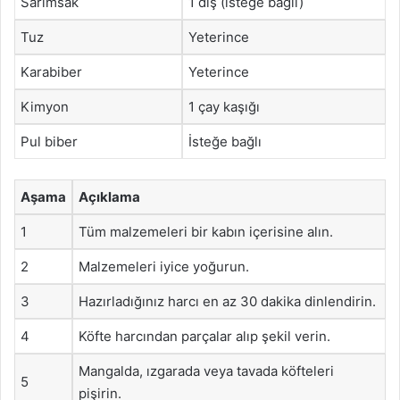
Sarımsak
1 diş (isteğe bağlı)
Tuz
Yeterince
Karabiber
Yeterince
Kimyon
1 çay kaşığı
Pul biber
İsteğe bağlı
Aşama
Açıklama
1
Tüm malzemeleri bir kabın içerisine alın.
2
Malzemeleri iyice yoğurun.
3
Hazırladığınız harcı en az 30 dakika dinlendirin.
4
Köfte harcından parçalar alıp şekil verin.
Mangalda, ızgarada veya tavada köfteleri
5
pişirin.