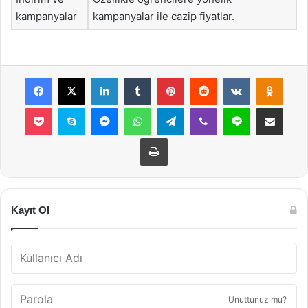
kampanyalar
kampanyalar ile cazip fiyatlar.
Facebook
X
LinkedIn
Tumblr
Pinterest
Reddit
VKontakte
Odnok
Pocket
Skype
Messenger
WhatsApp
Telegram
Viber
Line
E-Posta ile payla
Yazdır
Kayıt Ol
Unuttunuz mu?