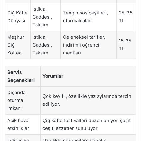
İstiklal
Çiğ Köfte
Zengin sos çeşitleri,
25-35
Caddesi,
Dünyası
oturmalı alan
TL
Taksim
Meşhur
İstiklal
Geleneksel tarifler,
15-25
Çiğ
Caddesi,
indirimli öğrenci
TL
Köfteci
Taksim
menüsü
Servis
Yorumlar
Seçenekleri
Dışarıda
Çok keyifli, özellikle yaz aylarında tercih
oturma
ediliyor.
imkanı
Açık hava
Çiğ köfte festivalleri düzenleniyor, çeşit
etkinlikleri
çeşit lezzetler sunuluyor.
İndirim ve
Özellikle öğrencilere yönelik