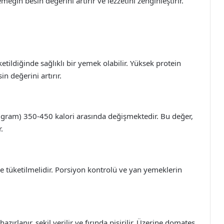
meğin besin değerini artırır ve lezzetini zenginleştirir.
ketildiğinde sağlıklı bir yemek olabilir. Yüksek protein
in değerini artırır.
 gram) 350-450 kalori arasında değişmektedir. Bu değer,
.
ilde tüketilmelidir. Porsiyon kontrolü ve yan yemeklerin
 hazırlanır, şekil verilir ve fırında pişirilir. Üzerine domates