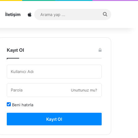
Sitemap
Arama
İletişim
yap
...
Kayıt Ol
Unuttunuz mu?
Beni hatırla
Kayıt Ol