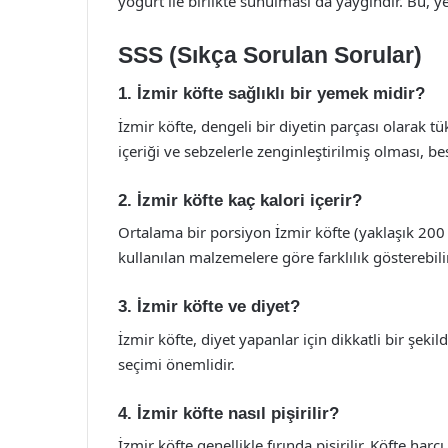
yoğurt ile birlikte sunulması da yaygındır. Bu, ye
SSS (Sıkça Sorulan Sorular)
1. İzmir köfte sağlıklı bir yemek midir?
İzmir köfte, dengeli bir diyetin parçası olarak tü
içeriği ve sebzelerle zenginleştirilmiş olması, bes
2. İzmir köfte kaç kalori içerir?
Ortalama bir porsiyon İzmir köfte (yaklaşık 200
kullanılan malzemelere göre farklılık gösterebilir
3. İzmir köfte ve diyet?
İzmir köfte, diyet yapanlar için dikkatli bir şek
seçimi önemlidir.
4. İzmir köfte nasıl pişirilir?
İzmir köfte genellikle fırında pişirilir. Köfte harcı