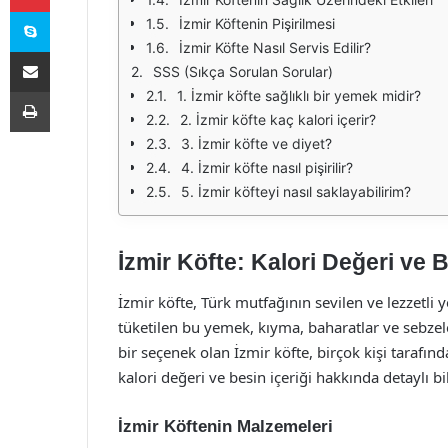
Skype
İzmir Köftenin Pişirilmesi
İzmir Köfte Nasıl Servis Edilir?
E-Posta ile paylaş
SSS (Sıkça Sorulan Sorular)
Yazdır
1. İzmir köfte sağlıklı bir yemek midir?
2. İzmir köfte kaç kalori içerir?
3. İzmir köfte ve diyet?
4. İzmir köfte nasıl pişirilir?
5. İzmir köfteyi nasıl saklayabilirim?
İzmir Köfte: Kalori Değeri ve B
İzmir köfte, Türk mutfağının sevilen ve lezzetli 
tüketilen bu yemek, kıyma, baharatlar ve sebzel
bir seçenek olan İzmir köfte, birçok kişi tarafın
kalori değeri ve besin içeriği hakkında detaylı bi
İzmir Köftenin Malzemeleri