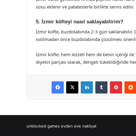
sosu eklenir ve patateslerle birlikte servis edilir.
5. İzmir köfteyi nasıl saklayabilirim?
İzmir köfte, buzdolabında 2-3 gün saklanabilir.
ısıtılmadan önce buzdolabında çözülmesi önerili
İzmir köfte, hem lezzeti hem de besin içeriği ile
diyetin parçası olarak, dengeli tüketildiğinde 
Facebook
X
LinkedIn
Tumblr
Pintere
unblocked games
evden eve nakliyat