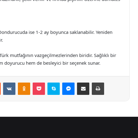
 Dondurucuda ise 1-2 ay boyunca saklanabilir. Yeniden
r.
 Türk mutfağının vazgeçilmezlerinden biridir. Sağlıklı bir
hem doyurucu hem de besleyici bir seçenek sunar.
st
Reddit
VKontakte
Odnoklassniki
Pocket
Skype
Messenger
E-Posta ile paylaş
Yazdır