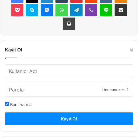
Pocket
Skype
Messenger
WhatsApp
Telegram
Viber
Line
E-Posta ile payla
Yazdır
Kayıt Ol
Unuttunuz mu?
Beni hatırla
Kayıt Ol