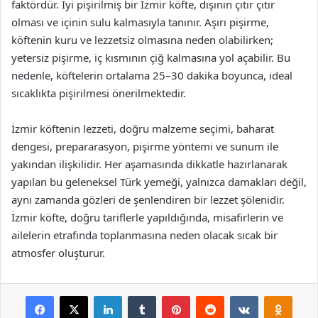
faktördür. İyi pişirilmiş bir İzmir köfte, dışının çıtır çıtır
olması ve içinin sulu kalmasıyla tanınır. Aşırı pişirme,
köftenin kuru ve lezzetsiz olmasına neden olabilirken;
yetersiz pişirme, iç kısmının çiğ kalmasına yol açabilir. Bu
nedenle, köftelerin ortalama 25–30 dakika boyunca, ideal
sıcaklıkta pişirilmesi önerilmektedir.
İzmir köftenin lezzeti, doğru malzeme seçimi, baharat
dengesi, prepararasyon, pişirme yöntemi ve sunum ile
yakından ilişkilidir. Her aşamasında dikkatle hazırlanarak
yapılan bu geleneksel Türk yemeği, yalnızca damakları değil,
aynı zamanda gözleri de şenlendiren bir lezzet şölenidir.
İzmir köfte, doğru tariflerle yapıldığında, misafirlerin ve
ailelerin etrafında toplanmasına neden olacak sıcak bir
atmosfer oluşturur.
Facebook
X
LinkedIn
Tumblr
Pinterest
Reddit
VKontakte
Odnok