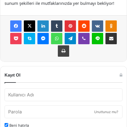
sunum şekilleri ile mutfaklarınızda yer bulmayı bekliyor!
Facebook
X
LinkedIn
Tumblr
Pinterest
Reddit
VKontakte
Odnok
Pocket
Skype
Messenger
WhatsApp
Telegram
Viber
Line
E-Posta ile payla
Yazdır
Kayıt Ol
Unuttunuz mu?
Beni hatırla