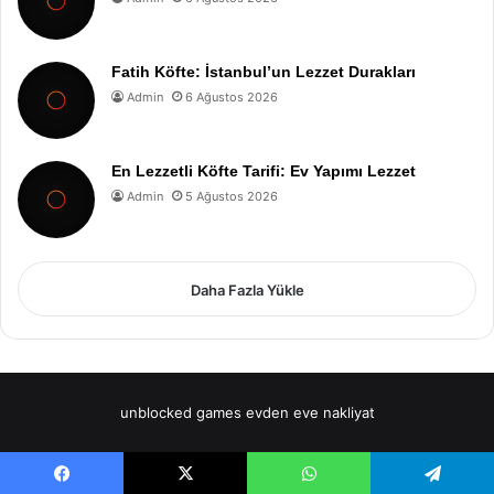
Fatih Köfte: İstanbul’un Lezzet Durakları
Admin
6 Ağustos 2026
En Lezzetli Köfte Tarifi: Ev Yapımı Lezzet
Admin
5 Ağustos 2026
Daha Fazla Yükle
unblocked games
evden eve nakliyat