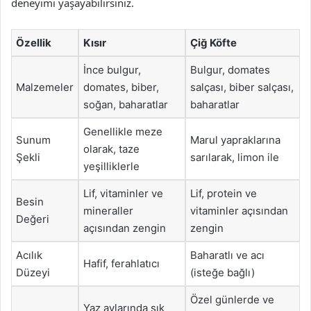
deneyimi yaşayabilirsiniz.
Özellik
Kısır
Çiğ Köfte
İnce bulgur,
Bulgur, domates
Malzemeler
domates, biber,
salçası, biber salçası,
soğan, baharatlar
baharatlar
Genellikle meze
Sunum
Marul yapraklarına
olarak, taze
Şekli
sarılarak, limon ile
yeşilliklerle
Lif, vitaminler ve
Lif, protein ve
Besin
mineraller
vitaminler açısından
Değeri
açısından zengin
zengin
Acılık
Baharatlı ve acı
Hafif, ferahlatıcı
Düzeyi
(isteğe bağlı)
Özel günlerde ve
Yaz aylarında sık