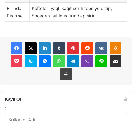
Fırında
Köfteleri yağlı kağıt serili tepsiye dizip,
Pişirme
önceden ısıtılmış fırında pişirin.
Facebook
X
LinkedIn
Tumblr
Pinterest
Reddit
VKontakte
Odnok
Pocket
Skype
Messenger
WhatsApp
Telegram
Viber
Line
E-Posta ile payla
Yazdır
Kayıt Ol