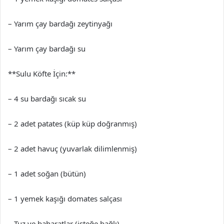
– Yarım çay bardağı zeytinyağı
– Yarım çay bardağı su
**Sulu Köfte İçin:**
– 4 su bardağı sıcak su
– 2 adet patates (küp küp doğranmış)
– 2 adet havuç (yuvarlak dilimlenmiş)
– 1 adet soğan (bütün)
– 1 yemek kaşığı domates salçası
– Tuz ve baharatlar (isteğe bağlı)