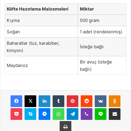
Köfte Hazırlama Malzemeleri
Miktar
Kıyma
500 gram
Soğan
1 adet (rendelenmiş)
Baharatlar (tuz, karabiber,
İsteğe bağlı
kimyon)
Bir avuç (isteğe
Maydanoz
bağlı)
Facebook
X
LinkedIn
Tumblr
Pinterest
Reddit
VKontakte
Odnok
Pocket
Skype
Messenger
WhatsApp
Telegram
Viber
Line
E-Posta ile payla
Yazdır