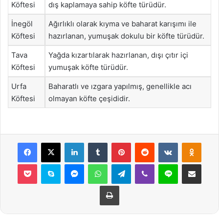
Köftesi
dış kaplamaya sahip köfte türüdür.
İnegöl
Ağırlıklı olarak kıyma ve baharat karışımı ile
Köftesi
hazırlanan, yumuşak dokulu bir köfte türüdür.
Tava
Yağda kızartılarak hazırlanan, dışı çıtır içi
Köftesi
yumuşak köfte türüdür.
Urfa
Baharatlı ve ızgara yapılmış, genellikle acı
Köftesi
olmayan köfte çeşididir.
Facebook
X
LinkedIn
Tumblr
Pinterest
Reddit
VKontakte
Odnok
Pocket
Skype
Messenger
WhatsApp
Telegram
Viber
Line
E-Posta ile payla
Yazdır