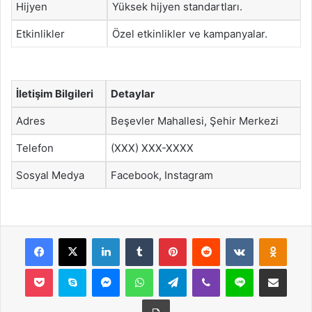
Hijyen
Yüksek hijyen standartları.
Etkinlikler
Özel etkinlikler ve kampanyalar.
İletişim Bilgileri
Detaylar
Adres
Beşevler Mahallesi, Şehir Merkezi
Telefon
(XXX) XXX-XXXX
Sosyal Medya
Facebook, Instagram
Facebook
X
LinkedIn
Tumblr
Pinterest
Reddit
VKontakte
Odnok
Pocket
Skype
Messenger
WhatsApp
Telegram
Viber
Line
E-Posta ile payla
Yazdır