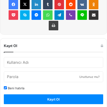
Pocket
Skype
Messenger
WhatsApp
Telegram
Viber
Line
E-Posta ile payla
Yazdır
Kayıt Ol
Unuttunuz mu?
Beni hatırla
Kayıt Ol