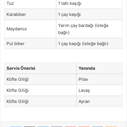
Tuz
1 tatlı kaşığı
Karabiber
1 çay kaşığı
Yarım çay bardağı (isteğe
Maydanoz
bağlı)
Pul biber
1 çay kaşığı (isteğe bağlı)
Servis Önerisi
Yanında
Köfte Giliği
Pilav
Köfte Giliği
Lavaş
Köfte Giliği
Ayran
Facebook
X
LinkedIn
Tumblr
Pinterest
Reddit
VKontakte
Odnok