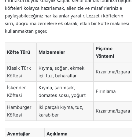
mutfakta büyük kolaylık sağlar. Kendi damak tadınıza uygun
köfteleri kolayca hazırlamak, ailenizle ve misafirlerinizle
paylaşabileceğiniz harika anlar yaratır. Lezzetli köftelerin
sırrı, doğru malzemelere ek olarak, etkili bir köfte makinesi
kullanmaktan geçer.
Pişirme
Köfte Türü
Malzemeler
Yöntemi
Klasik Türk
Kıyma, soğan, ekmek
Kızartma/Izgara
Köftesi
içi, tuz, baharatlar
İskender
Kıyma, sarımsak,
Fırınlama
Köftesi
domates sosu, yoğurt
Hamburger
İki parçalı kıyma, tuz,
Kızartma/Izgara
Köftesi
karabiber
Avantajlar
Açıklama