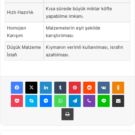
Kısa sürede büyük miktar köfte
Hızlı Hazırlık
yapabilme imkanı.
Homojen
Malzemelerin eşit şekilde
Karışım
karıştırılması.
Düşük Malzeme
Kıymanın verimli kullanılması, israfın
İstafı
azaltılması.
Facebook
X
LinkedIn
Tumblr
Pinterest
Reddit
VKontakte
Odnok
Pocket
Skype
Messenger
WhatsApp
Telegram
Viber
Line
E-Posta ile payla
Yazdır