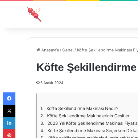
Anasayfa
/
Genel
/
Köfte Şekillendirme Makinası Fiy
Köfte Şekillendirme
5 Aralık 2024
Facebook
X
Köfte Şekillendirme Makinası Nedir?
Köfte Şekillendirme Makinelerinin Çeşitleri
LinkedIn
2023 Yılı Köfte Şekillendirme Makinası Fiyatla
Pinterest
Köfte Şekillendirme Makinası Seçerken Dikka
Köfte şekillendirme makineleri, gıda sektöründe önemli bir yere sahiptir. Restoranlar, kasaplar ve gıda üretim tesisleri için bu makineler, üretim verimliliğini artırmakta ve iş gücünü az