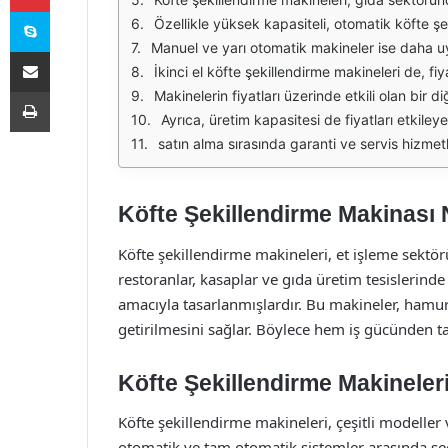
Skype
Özellikle yüksek kapasiteli, otomatik köfte şekillendirme makineleri, başlangıçta yüksek bir yatırım gerektirse de uzun vadede tasarruf sağlamaktadır. Bu tür makineler, daha az iş 
Manuel ve yarı otomatik makineler ise daha uygun fiyat aralıklarında bulunmaktadır. Bu makineler, küçük işletmeler için ideal bir çözüm sunmaktadır
E-Posta ile paylaş
İkinci el köfte şekillendirme makineleri de, fiyatları açısından cazip bir alternatif sunmaktadır. İkinci el piyasasında, iyi durumda olan makineler, yüzde 30-50 daha düşük fiyatl
Yazdır
Makinelerin fiyatları üzerinde etkili olan bir diğer faktör ise, teknoloji ve otomasyon seviyesidir. Daha gelişmiş teknolojilere sahip makineler, genellikle daha yüksek fiyatlarla satılmaktadır. Ö
Ayrıca, üretim kapasitesi de fiyatları etkileyen bir başka unsurdur. Yüksek kapasiteli makineler, büyük ölçekli işletmeler için tercih edilmektedir 
satın alma sırasında garanti ve servis hizmetleri de göz önünde bulundurulmalıdır. İyi bir garanti süresi ve teknik destek sunan markalar, fiyatların üst seviyelerinde yer alabilir. Ancak, bu tür 
Köfte Şekillendirme Makinası 
Köfte şekillendirme makineleri, et işleme sektör
restoranlar, kasaplar ve gıda üretim tesislerind
amacıyla tasarlanmışlardır. Bu makineler, hamuru
getirilmesini sağlar. Böylece hem iş gücünden tasa
Köfte Şekillendirme Makineleri
Köfte şekillendirme makineleri, çeşitli modeller 
otomatik ve tam otomatik sistemler arasında 