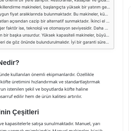
gücü ile daha fazla üretim yapma imkanı sunar. Ayrıca, standartlaşmış ürün kalitesi sayesinde, müşteri memnuniyetini artırır. 2023 yılında bu makinelerin fiyatları, genellikle 10.000 TL ile 100.000 TL arasında değişmektedir.
. 2023'te manuel köfte şekillendirme makineleri, 2.000 TL'den başlayarak, 15.000 TL'ye kadar çıkmaktadır. Küçük işletmelerin bütçesine uygun modeller bulmaları oldukça mümkündür.
arla satılabilmektedir. Ancak, ikinci el alırken dikkat edilmesi gereken en önemli faktör, makinenin durumu ve garanti sürecidir. 2023 yılında, ikinci el makinelerin fiyatları, 5.000 TL ile 50.000 TL arasında değişmektedir.
rneğin, internet bağlantısı olan ve uzaktan kontrol edilebilen modeller, standart modellere göre daha pahalıdır. 2023 yılında, bu tür yüksek teknolojiye sahip makinelerin fiyatları 20.000 TL'den başlayıp 150.000 TL'ye kadar çıkabilmektedir.
ve bu nedenle fiyatları daha yüksektir. Örneğin, saatte 200 kg köfte üretme kapasitesine sahip bir makine, 2023 yılında 70.000 TL ile 120.000 TL arasında bir fiyat aralığında bulunabilir.
hizmetler, makinelerin uzun ömürlü olmasına ve olası problemlerine hızlı çözümler bulunmasına yardımcı olacaktır. 2023 yılı itibarıyla, köfte şekillendirme makineleri için sağlanan garanti süreleri genellikle 1 ile 3 yıl arasında değişmektedir.
Nedir?
ünde kullanılan önemli ekipmanlardır. Özellikle
e köfte üretimini hızlandırmak ve standartlaştırmak
n istenilen şekil ve boyutlarda köfte haline
rruf edilir hem de ürün kalitesi artırılır.
nin Çeşitleri
ve kapasitelerle satışa sunulmaktadır. Manuel, yarı
seçim yapmak mümkündür. Manuel makineler, küçük