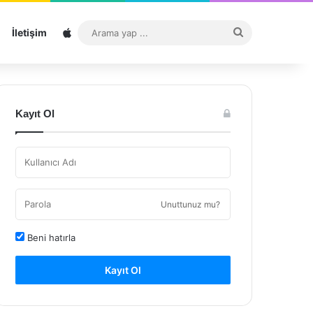
Sitemap
Arama
İletişim
yap
...
Kayıt Ol
Unuttunuz mu?
Beni hatırla
Kayıt Ol