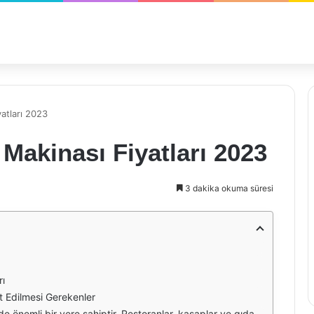
atları 2023
 Makinası Fiyatları 2023
3 dakika okuma süresi
rı
t Edilmesi Gerekenler
altmaktadır. 2023 yılı itibarıyla, bu makinelerin fiyatları, özelliklerine ve markalarına göre farklılık göstermektedir. Farklı modeller, üretim kapasiteleri ve ek özellikler, fiyat aralıklarını etkileyen en önemli faktörlerdendir.