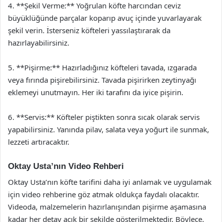
4. **Şekil Verme:** Yoğrulan köfte harcından ceviz
büyüklüğünde parçalar koparıp avuç içinde yuvarlayarak
şekil verin. İsterseniz köfteleri yassılaştırarak da
hazırlayabilirsiniz.
5. **Pişirme:** Hazırladığınız köfteleri tavada, ızgarada
veya fırında pişirebilirsiniz. Tavada pişirirken zeytinyağı
eklemeyi unutmayın. Her iki tarafını da iyice pişirin.
6. **Servis:** Köfteler piştikten sonra sıcak olarak servis
yapabilirsiniz. Yanında pilav, salata veya yoğurt ile sunmak,
lezzeti artıracaktır.
Oktay Usta’nın Video Rehberi
Oktay Usta’nın köfte tarifini daha iyi anlamak ve uygulamak
için video rehberine göz atmak oldukça faydalı olacaktır.
Videoda, malzemelerin hazırlanışından pişirme aşamasına
kadar her detay açık bir şekilde gösterilmektedir. Böylece,