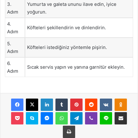
3.
Yumurta ve galeta ununu ilave edin, iyice
Adım
yoğurun.
4.
Köfteleri şekillendirin ve dinlendirin.
Adım
5.
Köfteleri istediğiniz yöntemle pişirin.
Adım
6.
Sıcak servis yapın ve yanına garnitür ekleyin.
Adım
Facebook
X
LinkedIn
Tumblr
Pinterest
Reddit
VKontakte
Odnok
Pocket
Skype
Messenger
WhatsApp
Telegram
Viber
Line
E-Posta ile payla
Yazdır