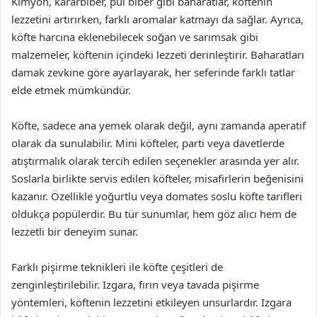
Kimyon, kararbiber, pul biber gibi baharatlar, köftenin
lezzetini artırırken, farklı aromalar katmayı da sağlar. Ayrıca,
köfte harcına eklenebilecek soğan ve sarımsak gibi
malzemeler, köftenin içindeki lezzeti derinleştirir. Baharatları
damak zevkine göre ayarlayarak, her seferinde farklı tatlar
elde etmek mümkündür.
Köfte, sadece ana yemek olarak değil, aynı zamanda aperatif
olarak da sunulabilir. Mini köfteler, parti veya davetlerde
atıştırmalık olarak tercih edilen seçenekler arasında yer alır.
Soslarla birlikte servis edilen köfteler, misafirlerin beğenisini
kazanır. Özellikle yoğurtlu veya domates soslu köfte tarifleri
oldukça popülerdir. Bu tür sunumlar, hem göz alıcı hem de
lezzetli bir deneyim sunar.
Farklı pişirme teknikleri ile köfte çeşitleri de
zenginleştirilebilir. Izgara, fırın veya tavada pişirme
yöntemleri, köftenin lezzetini etkileyen unsurlardır. Izgara