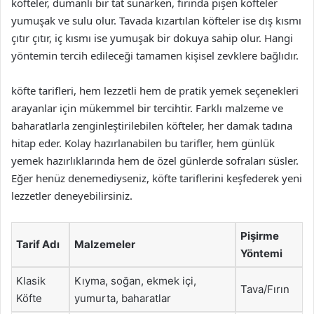
köfteler, dumanlı bir tat sunarken, fırında pişen köfteler
yumuşak ve sulu olur. Tavada kızartılan köfteler ise dış kısmı
çıtır çıtır, iç kısmı ise yumuşak bir dokuya sahip olur. Hangi
yöntemin tercih edileceği tamamen kişisel zevklere bağlıdır.
köfte tarifleri, hem lezzetli hem de pratik yemek seçenekleri
arayanlar için mükemmel bir tercihtir. Farklı malzeme ve
baharatlarla zenginleştirilebilen köfteler, her damak tadına
hitap eder. Kolay hazırlanabilen bu tarifler, hem günlük
yemek hazırlıklarında hem de özel günlerde sofraları süsler.
Eğer henüz denemediyseniz, köfte tariflerini keşfederek yeni
lezzetler deneyebilirsiniz.
Pişirme
Tarif Adı
Malzemeler
Yöntemi
Klasik
Kıyma, soğan, ekmek içi,
Tava/Fırın
Köfte
yumurta, baharatlar