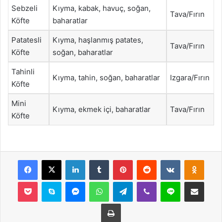
Sebzeli
Kıyma, kabak, havuç, soğan,
Tava/Fırın
Köfte
baharatlar
Patatesli
Kıyma, haşlanmış patates,
Tava/Fırın
Köfte
soğan, baharatlar
Tahinli
Kıyma, tahin, soğan, baharatlar
Izgara/Fırın
Köfte
Mini
Kıyma, ekmek içi, baharatlar
Tava/Fırın
Köfte
Facebook
X
LinkedIn
Tumblr
Pinterest
Reddit
VKontakte
Odnok
Pocket
Skype
Messenger
WhatsApp
Telegram
Viber
Line
E-Posta ile payla
Yazdır