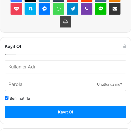
Pocket
Skype
Messenger
WhatsApp
Telegram
Viber
Line
E-Posta ile payla
Yazdır
Kayıt Ol
Unuttunuz mu?
Beni hatırla
Kayıt Ol