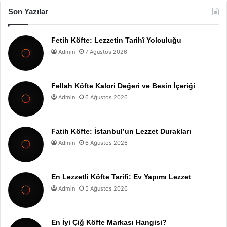
Son Yazılar
Fetih Köfte: Lezzetin Tarihî Yolculuğu
Admin
7 Ağustos 2026
Fellah Köfte Kalori Değeri ve Besin İçeriği
Admin
6 Ağustos 2026
Fatih Köfte: İstanbul’un Lezzet Durakları
Admin
6 Ağustos 2026
En Lezzetli Köfte Tarifi: Ev Yapımı Lezzet
Admin
5 Ağustos 2026
En İyi Çiğ Köfte Markası Hangisi?