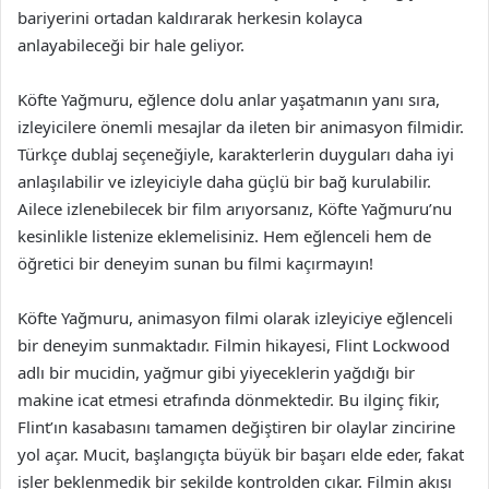
bariyerini ortadan kaldırarak herkesin kolayca
anlayabileceği bir hale geliyor.
Köfte Yağmuru, eğlence dolu anlar yaşatmanın yanı sıra,
izleyicilere önemli mesajlar da ileten bir animasyon filmidir.
Türkçe dublaj seçeneğiyle, karakterlerin duyguları daha iyi
anlaşılabilir ve izleyiciyle daha güçlü bir bağ kurulabilir.
Ailece izlenebilecek bir film arıyorsanız, Köfte Yağmuru’nu
kesinlikle listenize eklemelisiniz. Hem eğlenceli hem de
öğretici bir deneyim sunan bu filmi kaçırmayın!
Köfte Yağmuru, animasyon filmi olarak izleyiciye eğlenceli
bir deneyim sunmaktadır. Filmin hikayesi, Flint Lockwood
adlı bir mucidin, yağmur gibi yiyeceklerin yağdığı bir
makine icat etmesi etrafında dönmektedir. Bu ilginç fikir,
Flint’ın kasabasını tamamen değiştiren bir olaylar zincirine
yol açar. Mucit, başlangıçta büyük bir başarı elde eder, fakat
işler beklenmedik bir şekilde kontrolden çıkar. Filmin akışı