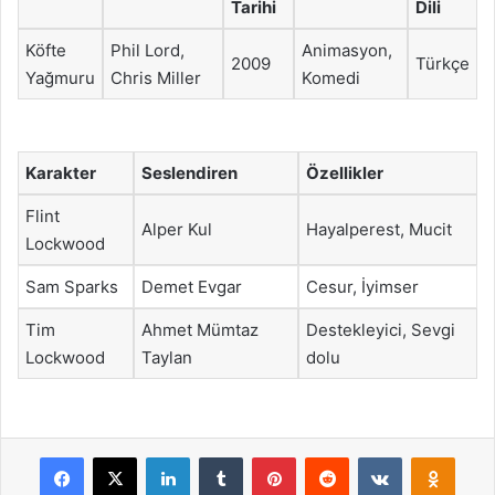
Tarihi
Dili
Köfte
Phil Lord,
Animasyon,
2009
Türkçe
Yağmuru
Chris Miller
Komedi
Karakter
Seslendiren
Özellikler
Flint
Alper Kul
Hayalperest, Mucit
Lockwood
Sam Sparks
Demet Evgar
Cesur, İyimser
Tim
Ahmet Mümtaz
Destekleyici, Sevgi
Lockwood
Taylan
dolu
Facebook
X
LinkedIn
Tumblr
Pinterest
Reddit
VKontakte
Odnok