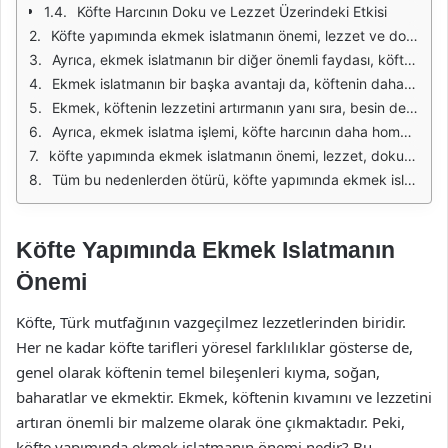
Köfte Harcının Doku ve Lezzet Üzerindeki Etkisi
Köfte yapımında ekmek islatmanın önemi, lezzet ve doku açısından büyük bir rol oynamaktadır. Islatılan ekmek, köftenin harcına eklendiğinde, köftenin daha yumuşak ve lezzetli olmasını sağlar. Ekmek, köftenin içindeki et ve baharatlarla birleştiğinde, bütün bileşenlerin daha iyi bir uyum sağlamasına yardımcı olur. Bu sayede köftenin tadı dengelenir ve daha zengin bir lezzet profili ortaya çıkar.
Ayrıca, ekmek islatmanın bir diğer önemli faydası, köftenin dokusudur. Islatılmış ekmek, köftenin içindeki etin kurumasını engelleyerek daha sulu bir sonuç elde edilmesini sağlar. Kuru köfte, genellikle istenmeyen bir sonuçtur ve köftenin ağızda bıraktığı tat üzerinde olumsuz bir etki yaratır. Islak ekmek kullanmak, köftenin pişme sürecinde etin nemini korumasına yardımcı olur.
Ekmek islatmanın bir başka avantajı da, köftenin daha iyi şekil alabilmesidir. Islatılan ekmek, harcın bağlayıcılığını artırarak köftenin bir arada kalmasını sağlar. Bu sayede, köfteler pişirme sırasında dağılmaz ve güzel bir şekilde şekil alır. Ayrıca, köftenin pişirme sırasında düzgün bir şekilde kabarması ve içinin iyi pişmesi için de önemlidir.
Ekmek, köftenin lezzetini artırmanın yanı sıra, besin değerini de destekler. Islatılmış ekmek, köftenin içine eklenerek daha fazla lif ve karbonhidrat sağlar. Bu, köftenin besleyici değerini artırır ve daha doyurucu bir yemek haline gelmesine yardımcı olur. Özellikle etin yanı sıra sebze ve baklagillerle birlikte servis edilen köftelerde, ekmek önemli bir tamamlayıcıdır.
Ayrıca, ekmek islatma işlemi, köfte harcının daha homojen bir şekilde karışmasını sağlar. Ekmek, diğer malzemelerle birleşirken, köfte harcının her tarafına eşit bir şekilde dağılmasına yardımcı olur. Bu da, pişirme sırasında her lokmanın aynı lezzeti almasını sağlar. Ekmek islatmanın bu özelliği, özellikle yerel ve geleneksel köfte tariflerinde sıklıkla kullanılan bir tekniktir.
köfte yapımında ekmek islatmanın önemi, lezzet, doku ve besin değerinin artırılması açısından oldukça büyüktür. Ekmek, köftenin daha yumuşak, sulu ve lezzetli olmasına katkıda bulunurken, aynı zamanda harcın daha iyi şekil almasına ve pişirme sırasında dağılmamasına yardımcı olur. Her aşamada köfte harcının kalitesini artıran bu basit yöntem, ustalıkla uygulandığında mükemmel sonuçlar elde edilmesini sağlar.
Tüm bu nedenlerden ötürü, köfte yapımında ekmek islatma işlemi, geleneksel tariflerin vazgeçilmez bir parçası haline gelmiştir. Uygulanan bu teknik, köftenin sadece lezzetini değil, aynı zamanda sunumunu ve genel kalitesini de artırır. Lezzetli ve doyurucu köfteler için bu yöntemi kullanmak, her aşamada büyük bir fark yaratacaktır.
Köfte Yapımında Ekmek Islatmanın
Önemi
Köfte, Türk mutfağının vazgeçilmez lezzetlerinden biridir.
Her ne kadar köfte tarifleri yöresel farklılıklar gösterse de,
genel olarak köftenin temel bileşenleri kıyma, soğan,
baharatlar ve ekmektir. Ekmek, köftenin kıvamını ve lezzetini
artıran önemli bir malzeme olarak öne çıkmaktadır. Peki,
köfte yapımında ekmek islatmanın önemi nedir? Bu