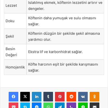
Islatılmış ekmek, köftenin lezzetini artırır ve
Lezzet
dengeler.
Köftenin daha yumuşak ve sulu olmasını
Doku
sağlar.
Köftenin düzgün bir şekilde şekil almasına
Şekil
yardımcı olur.
Besin
Ekstra lif ve karbonhidrat sağlar.
Değeri
Köfte harcının eşit bir şekilde karışmasını
Homojenlik
sağlar.
Facebook
X
LinkedIn
Tumblr
Pinterest
Reddit
VKontakte
Odnok
Pocket
Skype
Messenger
WhatsApp
Telegram
Viber
Line
E-Posta ile payla