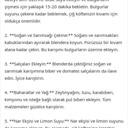
şişmesi için yaklaşık 15-20 dakika bekletin. Bulgurlar
suyunu çekene kadar beklemek, çiğ köftenizin kıvamı için
oldukça önemlidir.
2. **Soğan ve Sarımsağı Çekme:** Soğanı ve sarımsakları
kabuklarından ayırarak blendera koyun. Pürüzsüz bir kıvam
alana kadar çekin. Bu karışımı bulgurların üzerine ekleyin.
3. **Salçaları Ekleyin:** Blenderda çektiğiniz soğan ve
sarımsak karışımına biber ve domates salçalarını da ilave
edin. İyice karıştırın.
4. **Baharatlar ve Yağ:** Zeytinyağını, tuzu, karabiberi,
kimyonu ve isteğe bağlı olarak pul biberi ekleyin. Tüm
malzemeleri güzelce karıştırın.
5. **Nar Ekşisi ve Limon Suyu:** Nar ekşisi ve limon suyunu
da karışıma ekleyin. Bu aşamada, çiğ köftenizin lezzetini